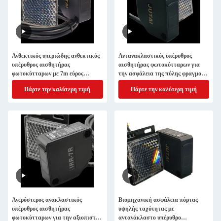
Ανθεκτικός υπεριώδης ανθεκτικός
Αντανακλαστικός υπέρυθρος
υπέρυθρος αισθητήρας
αισθητήρας φωτοκύτταρων για
φωτοκύτταρων με 7m εύρος
την ασφάλεια της πύλης φραγμού
ταχείας απόκρισης για
στάθμευσης IRR-7R
Πάρτε την καλύτερη τιμή
Πάρτε την καλύτερη τιμή
βιομηχανικές πόρτες υψηλής
ταχύτητας
Ανερόστερος ανακλαστικός
Βιομηχανική ασφάλεια πόρτας
υπέρυθρος αισθητήρας
υψηλής ταχύτητας με
φωτοκύτταρων για την αξιοπιστία
αντανάκλαστο υπέρυθρο