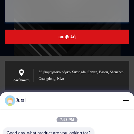
υποβολή
5f, βιομηχανικό πάρκο Xuxingda, Shiyan, Baoan, Shenzhen,
Guangdong, Κίνα
Διεύθυνση
Jutai
jutaisales18@gmail.com
Ηλεκτρονικό
7:53 PM
Good day, what product are you looking for?