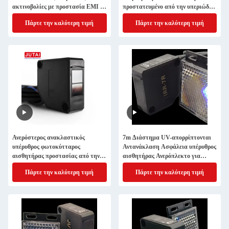
ακτινοβολίες με προστασία EMI -
προστατευμένο από την υπεριώδη
Πόρτες λιμανιού φορτώσεων
ακτινοβολία για αυτόματες
Πάρτε την καλύτερη τιμή
Πάρτε την καλύτερη τιμή
βαριάς κυκλοφορίας
συρόμενες πύλες
Ανερόστερος ανακλαστικός
7m Διάστημα UV-απορρίπτονται
υπέρυθρος φωτοκύτταρος
Αντανάκλαση Ασφάλεια υπέρυθρος
αισθητήρας προστασίας από την
αισθητήρας Ανερόπλεκτο για
υπεριώδη ακτινοβολία για πύλες
αυτόματες πύλες
Πάρτε την καλύτερη τιμή
Πάρτε την καλύτερη τιμή
φραγμών στάθμευσης