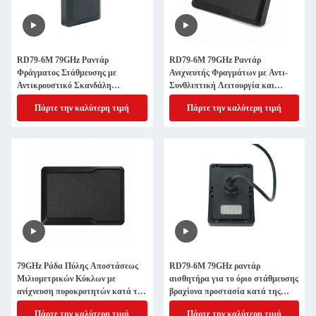
RD79-6M 79GHz Ραντάρ
RD79-6M 79GHz Ραντάρ
Φράγματος Στάθμευσης με
Ανιχνευτής Φραγμάτων με Αντι-
Αντικρουστικό Σκανδάλη
Συνθλιπτική Λειτουργία και
Ανίχνευση Οχήματος Πεζού και
Ανίχνευση Ενεργοποίησης για
Πάρτε την καλύτερη τιμή
Πάρτε την καλύτερη τιμή
Γρήγορη Απόκριση
Εξωτερικές Μπάρες Πάρκινγκ
IP66
79GHz Ράδα Πύλης Αποστάσεως
RD79-6M 79GHz ραντάρ
Μιλιομετρικών Κύκλων με
αισθητήρα για το όριο στάθμευσης
ανίχνευση πυροκροτητών κατά της
βραχίονα προστασία κατά της
συντριβής Bluetooth Debugging
συντριβής και οχήματος πρόσβαση
Πάρτε την καλύτερη τιμή
Πάρτε την καλύτερη τιμή