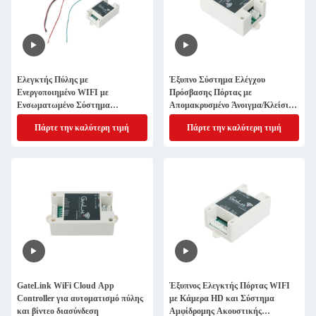
Ελεγκτής Πύλης με
Έξυπνο Σύστημα Ελέγχου
Ενεργοποιημένο WIFI με
Πρόσβασης Πόρτας με
Ενσωματωμένο Σύστημα
Απομακρυσμένο Άνοιγμα/Κλείσιμο
Ενδοεπικοινωνίας Κάμερας και
μέσω ΕΦΑΡΜΟΓΗΣ και
Πάρτε την καλύτερη τιμή
Πάρτε την καλύτερη τιμή
Πλατφόρμα Διαφήμισης
Παρακολούθηση σε Πραγματικό
Χρόνο
GateLink WiFi Cloud App
Έξυπνος Ελεγκτής Πόρτας WIFI
Controller για αυτοματισμό πύλης
με Κάμερα HD και Σύστημα
και βίντεο διασύνδεση
Αμφίδρομης Ακουστικής