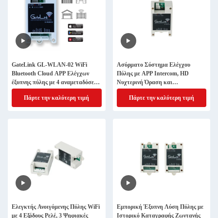
GateLink GL-WLAN-02 WiFi
Ασύρματο Σύστημα Ελέγχου
Bluetooth Cloud APP Ελέγχων
Πύλης με APP Intercom, HD
έξυπνης πύλης με 4 αναμεταδόσεις
Νυχτερινή Όραση και
RS485 για πόρτες οικιακών
Ενσωμάτωση RS485
Πάρτε την καλύτερη τιμή
Πάρτε την καλύτερη τιμή
χώρων, φραγμούς στάθμευσης και
βιομηχανικές πόρτες
Ελεγκτής Ανοιγόμενης Πύλης WiFi
Εμπορική Έξυπνη Λύση Πύλης με
με 4 Εξόδους Ρελέ, 3 Ψηφιακές
Ιστορικό Καταγραφής Ζωντανής