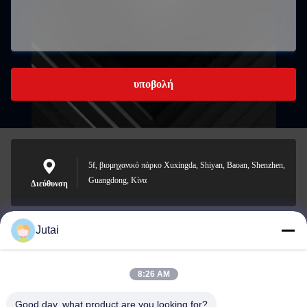
υποβολή
5f, βιομηχανικό πάρκο Xuxingda, Shiyan, Baoan, Shenzhen,
Guangdong, Κίνα
Διεύθυνση
Jutai
jutaisales18@gmail.com
Ηλεκτρονικό
8:26 AM
Good day, what product are you looking for?