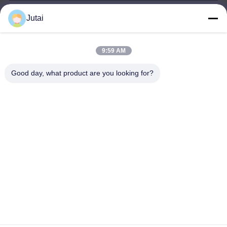
Jutai
jutaisales18@gmail.com
Ηλεκτρονικό
9:59 AM
Good day, what product are you looking for?
0086-19166271852
Τηλέφωνο
Shenzhen Jutai Comm Co., Ltd.