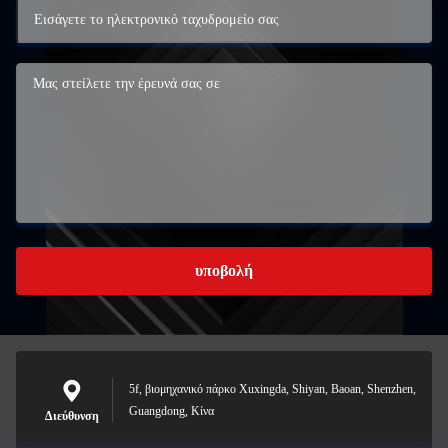
υποβολή
5f, βιομηχανικό πάρκο Xuxingda, Shiyan, Baoan, Shenzhen,
Guangdong, Κίνα
Διεύθυνση