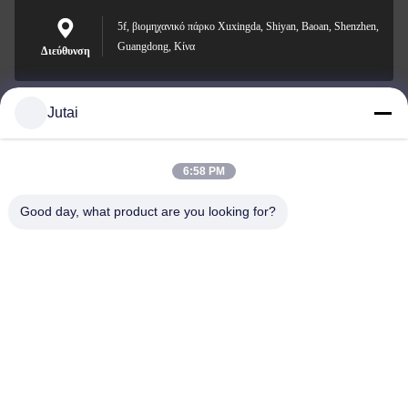
5f, βιομηχανικό πάρκο Xuxingda, Shiyan, Baoan, Shenzhen,
Guangdong, Κίνα
Διεύθυνση
Jutai
jutaisales18@gmail.com
Ηλεκτρονικό
6:58 PM
Good day, what product are you looking for?
0086-19166271852
Τηλέφωνο
Shenzhen Jutai Comm Co., Ltd.