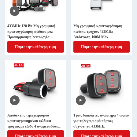
433MHz 128 Bit Μη γραμμική
Μη γραμμική κρυπτογράφηση
κρυπτογράφηση κώδικα ρολ
κώδικα τροχιάς 433MHz
Προσαρμόσιμη λειτουργία
Απόσταση 100M Max
Απομακρυσμένο έλεγχο δέκτη
τηλεχειρισμός
Πάρτε την καλύτερη τιμή
Πάρτε την καλύτερη τιμή
Αποδέκτης τηλεχειρισμού
Τρεις διακόπτες αναπτήρα / πομπό
κρυπτογραφημένου κώδικα
για τηλεχειρισμό πόρτας
τροχιάς με έξοδο 4 αναμεταδόσεων
συχνότητα 433MHz
και απόσταση 100 μέτρων για
Πάρτε την καλύτερη τιμή
Πάρτε την καλύτερη τιμή