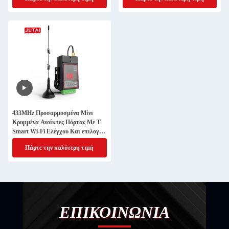
έλεγχο πρόσβασης πύλης
433MHz Προσαρμοσμένα Μίνι
Κρυμμένα Ανοίκτες Πόρτας Με T
Smart Wi-Fi Ελέγχου Και επιλογή
φωνητικού ελέγχου
Πάρτε την καλύτερη τιμή
ΕΠΙΚΟΙΝΩΝΙΑ