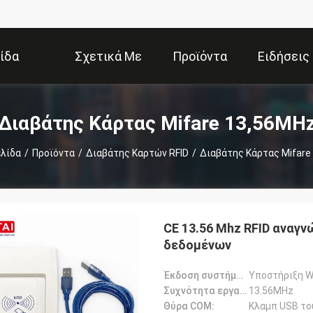
ίδα
Σχετικά Με
Προϊόντα
Ειδήσεις
Εμάς
Διαβάτης Κάρτας Mifare 13,56MH
ελίδα
/
Προϊόντα
/
Διαβάτης Καρτών RFID
/
Διαβάτης Κάρτας Mifare
CE 13.56 Mhz RFID αναγ
δεδομένων
Έκδοση συστήματος:
Υποστήριξη W
Συχνότητα εργασίας:
13.56MHz
Θύρα COM:
Κλαμπ USB το