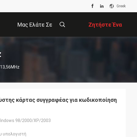
Greek
Μας Ελάτε Σε
Ζητήστε Ένα
Επαφή Με
Απόσπασμα
z
 13,56MHz
νώστης κάρτας συγγραφέας για κωδικοποίηση
indows 98/2000/XP/2003
υ υπολογιστή