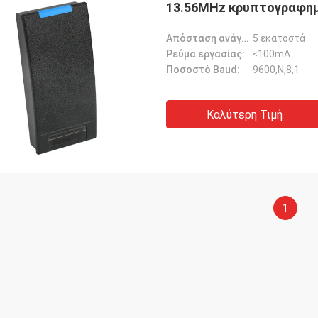
13.56MHz κρυπτογραφημέ
Απόσταση ανάγνωσης:
5 εκατοστά
Ρεύμα εργασίας:
≤100mA
Ποσοστό Baud:
9600,N,8,1
Καλύτερη Τιμή
1
Μπρούκ
ου, Νόρμαν... μόλις θυμήθηκα ότι δεν