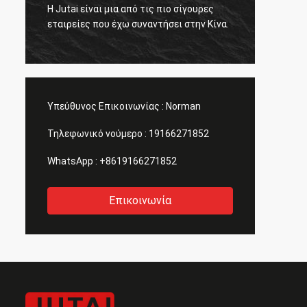
Η Jutai είναι μια από τις πιο σίγουρες
σε ενη
εταιρείες που έχω συναντήσει στην Κίνα.
άρεσε 
θα κρα
περίπ
Υπεύθυνος Επικοινωνίας :
Norman
Τηλεφωνικό νούμερο :
19166271852
WhatsApp :
+8619166271852
Επικοινωνία