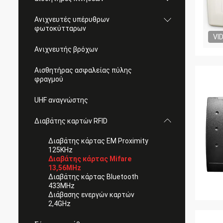
Ανιχνευτές υπέρυθρων
φωτοκύτταρων
VI
Ανιχνευτής βρόχων
Αισθητήρας ασφαλείας πύλης
φραγμού
UHF αναγνώστης
Διαβάτης καρτών RFID
Διαβάτης κάρτας EM Proximity
125KHz
Διαβάτης κάρτας Mifare
13,56MHz
Διαβάτης κάρτας Bluetooth
433MHz
Διάβασης ενεργών καρτών
2,4GHz