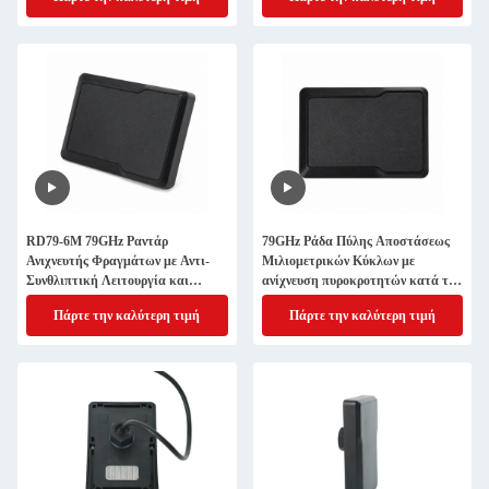
αναγνώριση κατεύθυνσης
Γρήγορη Απόκριση
RD79-6M 79GHz Ραντάρ
79GHz Ράδα Πύλης Αποστάσεως
Ανιχνευτής Φραγμάτων με Αντι-
Μιλιομετρικών Κύκλων με
Συνθλιπτική Λειτουργία και
ανίχνευση πυροκροτητών κατά της
Ανίχνευση Ενεργοποίησης για
συντριβής Bluetooth Debugging
Πάρτε την καλύτερη τιμή
Πάρτε την καλύτερη τιμή
Εξωτερικές Μπάρες Πάρκινγκ
και έξοδο RS485
IP66