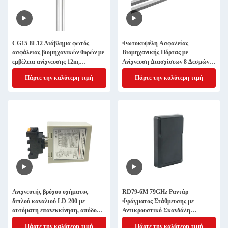
CG15-8L12 Διάβλημα φωτός
Φωτοκυψέλη Ασφαλείας
ασφάλειας βιομηχανικών θυρών με
Βιομηχανικής Πόρτας με
εμβέλεια ανίχνευσης 12m,
Ανίχνευση Διασχίσεων 8 Δεσμών,
προστασία IP67 και δίκτυο
Εμβέλεια 12μ και Προστασία IP67
Πάρτε την καλύτερη τιμή
Πάρτε την καλύτερη τιμή
υπέρυθρων 8 ακτίνων
για Πόρτες Υψηλής Ταχύτητας
Ανιχνευτής βρόχου οχήματος
RD79-6M 79GHz Ραντάρ
διπλού καναλιού LD-200 με
Φράγματος Στάθμευσης με
αυτόματη επανεκκίνηση, απόδοση
Αντικρουστικό Σκανδάλη
κατά των παρεμβολών και
Ανίχνευση Οχήματος Πεζού και
Πάρτε την καλύτερη τιμή
Πάρτε την καλύτερη τιμή