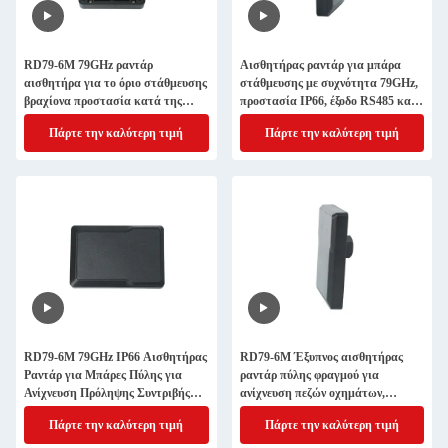
RD79-6M 79GHz ραντάρ
Αισθητήρας ραντάρ για μπάρα
αισθητήρα για το όριο στάθμευσης
στάθμευσης με συχνότητα 79GHz,
βραχίονα προστασία κατά της
προστασία IP66, έξοδο RS485 και
συντριβής και οχήματος πρόσβαση
ρύθμιση Bluetooth
Πάρτε την καλύτερη τιμή
Πάρτε την καλύτερη τιμή
σκανδάλη
RD79-6M 79GHz IP66 Αισθητήρας
RD79-6M Έξυπνος αισθητήρας
Ραντάρ για Μπάρες Πύλης για
ραντάρ πύλης φραγμού για
Ανίχνευση Πρόληψης Συντριβής
ανίχνευση πεζών οχημάτων,
Ασφάλεια Οχημάτων Πεζών με
προστασία κατά της συντριβής και
Πάρτε την καλύτερη τιμή
Πάρτε την καλύτερη τιμή
Bluetooth RS485
έλεγχο πρόσβασης στα πάρκινγκ