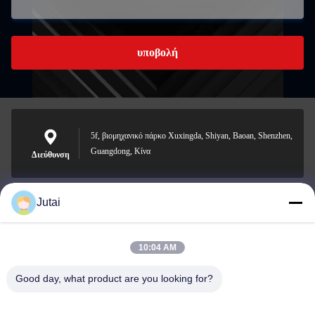
υποβολή
5f, βιομηχανικό πάρκο Xuxingda, Shiyan, Baoan, Shenzhen,
Guangdong, Κίνα
Διεύθυνση
Jutai
jutaisales18@gmail.com
Ηλεκτρονικό
10:04 AM
Good day, what product are you looking for?
0086-19166271852