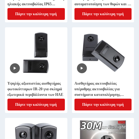
ηλιακής ακτινοβολίας IP65
αυτοματοποίηση των θυρών και τα
Αδιάβροχο
συστήματα ασφαλείας
Πάρτε την καλύτερη τιμή
Πάρτε την καλύτερη τιμή
Υψηλής αξιοπιστίας αισθητήρας
Αισθητήρας ακτινοβολίας
φωτοκύτταρων IR-20 για σκληρά
υπέρυθρης ακτινοβολίας για
εξωτερικά περιβάλλοντα των ΗΑΕ
συστήματα καταπολέμησης
διαρρήξεων και ελέγχου
Πάρτε την καλύτερη τιμή
Πάρτε την καλύτερη τιμή
πρόσβασης