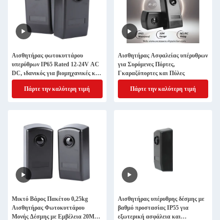
Αισθητήρας φωτοκυττάρου
Αισθητήρας Ασφαλείας υπέρυθρων
υπερύθρων IP65 Rated 12-24V AC
για Συρόμενες Πόρτες,
DC, ιδανικός για βιομηχανικές και
Γκαραζόπορτες και Πύλες
εμπορικές εγκαταστάσεις
Πάρτε την καλύτερη τιμή
Πάρτε την καλύτερη τιμή
ασφαλείας, εξασφαλίζοντας
λειτουργία
Μικτό Βάρος Πακέτου 0,25kg
Αισθητήρας υπέρυθρης δέσμης με
Αισθητήρας Φωτοκυττάρου
βαθμό προστασίας IP55 για
Μονής Δέσμης με Εμβέλεια 20M
εξωτερική ασφάλεια και