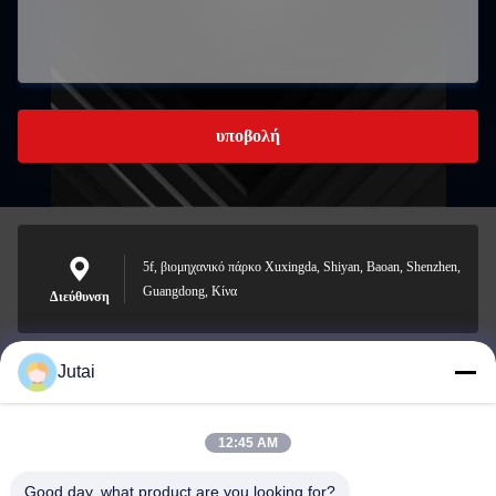
υποβολή
5f, βιομηχανικό πάρκο Xuxingda, Shiyan, Baoan, Shenzhen,
Guangdong, Κίνα
Διεύθυνση
Jutai
jutaisales18@gmail.com
Ηλεκτρονικό
12:45 AM
Good day, what product are you looking for?