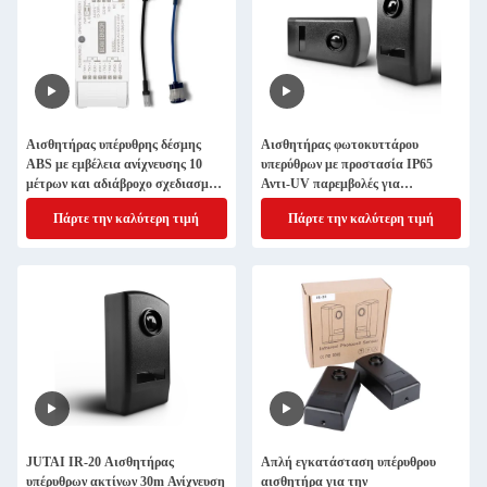
Αισθητήρας υπέρυθρης δέσμης
Αισθητήρας φωτοκυττάρου
ABS με εμβέλεια ανίχνευσης 10
υπερύθρων με προστασία IP65
μέτρων και αδιάβροχο σχεδιασμό
Αντι-UV παρεμβολές για
για την ασφάλεια αυτόματων
αυτόματες πόρτες
Πάρτε την καλύτερη τιμή
Πάρτε την καλύτερη τιμή
πορτών
JUTAI IR-20 Αισθητήρας
Απλή εγκατάσταση υπέρυθρου
υπέρυθρων ακτίνων 30m Ανίχνευση
αισθητήρα για την