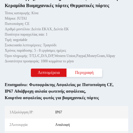
Κεραμίδα Βιομηχανικές πόρτες Θερματικές πόρτες
Τόπος καταγωγής: Κίνα
Μάρκα: JUTAI
Πιστοποίηση: CE
Αριθμό μοντέλου: Δελτίο ΕΚΑΧ, Δελτίο ΕΚ
Ποσότητα παραγγελίας min: 1
Τιμή: negotiable
Συσκευασία λεπτομέρειες: Τραγούδι
Χρόνος παράδοσης: 5 - 8 εργάσιμες ημέρες
Όροι πληρωμής: T/T,L/C,D/A,D/P,Western Union,Paypal,MoneyGram,Alipay
Δυνατότητα προσφοράς: 1000 κομμάτια το μήνα
Λεπτομέρεια
Περιγραφή
Επισημαίνω:
Φωτοφράκτης Ασφαλείας με Πιστοποίηση CE
,
IP67 Αδιάβροχη αυλαία φωτεινής ασφάλειας
,
Κουρτίνα ασφαλείας φωτός για βιομηχανικές πόρτες
1Αξιολόγηση IP:
IP67
2Λειτουργία:
Απαλοιφή