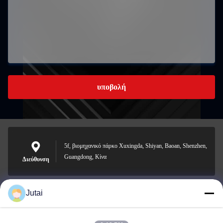
υποβολή
5f, βιομηχανικό πάρκο Xuxingda, Shiyan, Baoan, Shenzhen,
Guangdong, Κίνα
Διεύθυνση
Jutai
jutaisales18@gmail.com
Ηλεκτρονικό