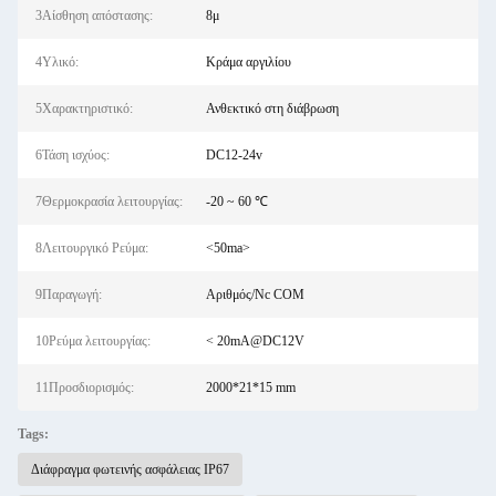
3Αίσθηση απόστασης:
8μ
4Υλικό:
Κράμα αργιλίου
5Χαρακτηριστικό:
Ανθεκτικό στη διάβρωση
6Τάση ισχύος:
DC12-24v
7Θερμοκρασία λειτουργίας:
-20 ~ 60 ℃
8Λειτουργικό Ρεύμα:
<50ma>
9Παραγωγή:
Αριθμός/Nc COM
10Ρεύμα λειτουργίας:
< 20mA@DC12V
11Προσδιορισμός:
2000*21*15 mm
Tags:
Διάφραγμα φωτεινής ασφάλειας IP67