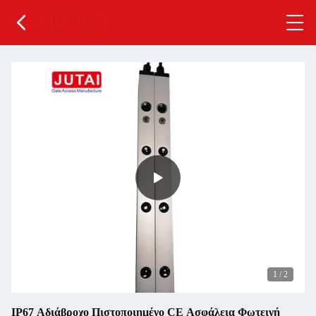
1
/
2
IP67 Αδιάβροχο Πιστοποιημένο CE Ασφάλεια Φωτεινή