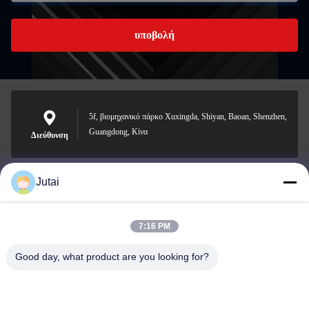
υποβολή
5f, βιομηχανικό πάρκο Xuxingda, Shiyan, Baoan, Shenzhen,
Guangdong, Κίνα
Διεύθυνση
Jutai
jutaisales18@gmail.com
Ηλεκτρονικό
7:16 PM
Good day, what product are you looking for?
0086-19166271852
Τηλέφωνο