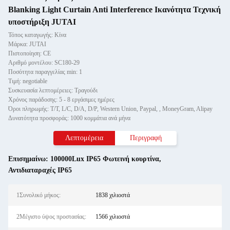
Blanking Light Curtain Anti Interference Ικανότητα Τεχνική
υποστήριξη JUTAI
Τόπος καταγωγής: Κίνα
Μάρκα: JUTAI
Πιστοποίηση: CE
Αριθμό μοντέλου: SC180-29
Ποσότητα παραγγελίας min: 1
Τιμή: negotiable
Συσκευασία λεπτομέρειες: Τραγούδι
Χρόνος παράδοσης: 5 - 8 εργάσιμες ημέρες
Όροι πληρωμής: T/T, L/C, D/A, D/P, Western Union, Paypal, , MoneyGram, Alipay
Δυνατότητα προσφοράς: 1000 κομμάτια ανά μήνα
Λεπτομέρεια
Περιγραφή
Επισημαίνω:
100000Lux IP65 Φωτεινή κουρτίνα
,
Αντιδιαταραχές IP65
1Συνολικό μήκος:
1838 χιλιοστά
2Μέγιστο ύψος προστασίας:
1566 χιλιοστά