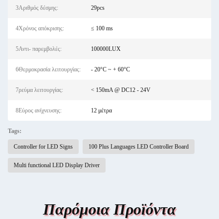
3Αριθμός δέσμης:
29pcs
4Χρόνος απόκρισης:
≤ 100 ms
5Αντι- παρεμβολές:
100000LUX
6Θερμοκρασία λειτουργίας:
- 20°C ~ + 60°C
7ρεύμα λειτουργίας:
< 150mA @ DC12 - 24V
8Εύρος ανίχνευσης:
12 μέτρα
Tags:
Controller for LED Signs
100 Plus Languages LED Controller Board
Multi functional LED Display Driver
Παρόμοια Προϊόντα