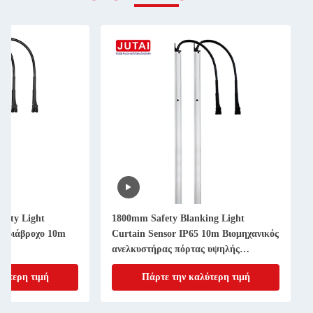
fety Light
1800mm Safety Blanking Light
 Αδιάβροχο 10m
Curtain Sensor IP65 10m Βιομηχανικός
ς
ανελκυστήρας πόρτας υψηλής
ταχύτητας
λύτερη τιμή
Πάρτε την καλύτερη τιμή