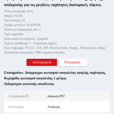
απόκρισης για τις μεγάλες ταχύτητες διατομικές πόρτες
Τόπος καταγωγής: Κίνα
Μάρκα: JUTAI
Πιστοποίηση: CE
Αριθμό μοντέλου: ΚΑΠ10-8L
Ποσότητα παραγγελίας min: 1
Τιμή: negotiable
Συσκευασία λεπτομέρειες: Τραγούδι
Χρόνος παράδοσης: 5 - 8 εργάσιμες ημέρες
Όροι πληρωμής: T/T, L/C, D/A, D/P, Western Union, Paypal, , MoneyGram, Alipay
Δυνατότητα προσφοράς: 1000 κομμάτια ανά μήνα
Λεπτομέρεια
Περιγραφή
Επισημαίνω:
Διάφραγμα φωτισμού ασφαλείας υψηλής ταχύτητας
,
Κεραμίδα φωτισμού ασφαλείας 1 μέτρα
,
Διάφραγμα φωτεινής ασφάλειας
1Αξιολόγηση ΙΠ:
Διάκριση IP67
2Λειτουργία:
Απαλοιφή