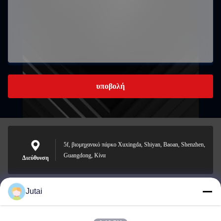
υποβολή
5f, βιομηχανικό πάρκο Xuxingda, Shiyan, Baoan, Shenzhen,
Guangdong, Κίνα
Διεύθυνση
Jutai
jutaisales18@gmail.com
Ηλεκτρονικό