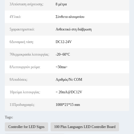
3Απόσταση ανίχνευσης:
8 μέτρα
4Υλικό:
Σύνθετα αλουμινίου
5χαρακτηριστικό:
Ανθεκτικό στη διάβρωση
6Δυναμική τάση:
DC12-24V
7Θερμοκρασία λειτουργίας:
-20~60°C
8Λειτουργούν ρεύμα:
<50ma>
9Αποδόσεις:
Αριθμός/Nc COM
10ρεύμα λειτουργίας:
< 20mA@DC12V
11Προδιαγραφές:
1000*21*15 mm
Tags:
Controller for LED Signs
100 Plus Languages LED Controller Board