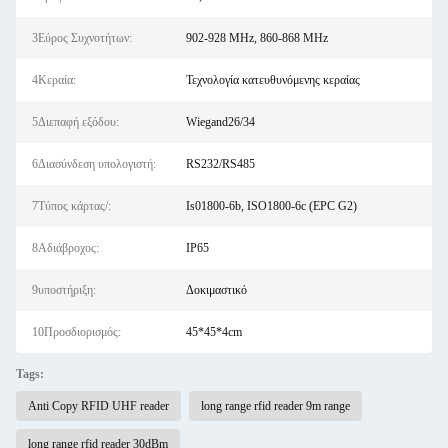
3Εύρος Συχνοτήτων:
902-928 MHz, 860-868 MHz
4Κεραία:
Τεχνολογία κατευθυνόμενης κεραίας
5Διεπαφή εξόδου:
Wiegand26/34
6Διασύνδεση υπολογιστή:
RS232/RS485
7Τύπος κάρτας/:
Is01800-6b, ISO1800-6c (EPC G2)
8Αδιάβροχος:
IP65
9υποστήριξη:
Δοκιμαστικό
10Προσδιορισμός:
45*45*4cm
Tags:
Anti Copy RFID UHF reader
long range rfid reader 9m range
long range rfid reader 30dBm