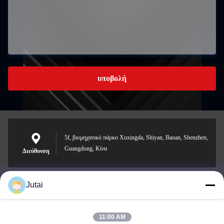
υποβολή
5f, βιομηχανικό πάρκο Xuxingda, Shiyan, Baoan, Shenzhen,
Guangdong, Κίνα
Διεύθυνση
Jutai
jutaisales18@gmail.com
Ηλεκτρονικό
11:00 AM