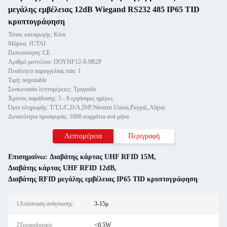
μεγάλης εμβέλειας 12dB Wiegand RS232 485 IP65 TID
κρυπτογράφηση
Τόπος καταγωγής: Κίνα
Μάρκα: JUTAI
Πιστοποίηση: CE
Αριθμό μοντέλου: ΠΟΥHF12-8-9R2P
Ποσότητα παραγγελίας min: 1
Τιμή: negotiable
Συσκευασία λεπτομέρειες: Τραγούδι
Χρόνος παράδοσης: 5 - 8 εργάσιμες ημέρες
Όροι πληρωμής: T/T,L/C,D/A,D/P,Western Union,Paypal,,Alipay
Δυνατότητα προσφοράς: 1000 κομμάτια ανά μήνα
Λεπτομέρεια
Περιγραφή
Επισημαίνω:
Διαβάτης κάρτας UHF RFID 15M
,
Διαβάτης κάρτας UHF RFID 12dB
,
Διαβάτης RFID μεγάλης εμβέλειας IP65 TID κρυπτογράφηση
1Απόσταση ανάγνωσης:
3-15μ
2Τροφοδοτικό:
<0,5W