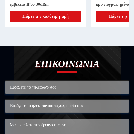
εμβέλεια IP65 30dBm
κρυπτογραφημένος 
UHF μακράς εμβέλει
Πάρτε την καλύτερη τιμή
Πάρτε την κα
ΕΠΙΚΟΙΝΩΝΙΑ