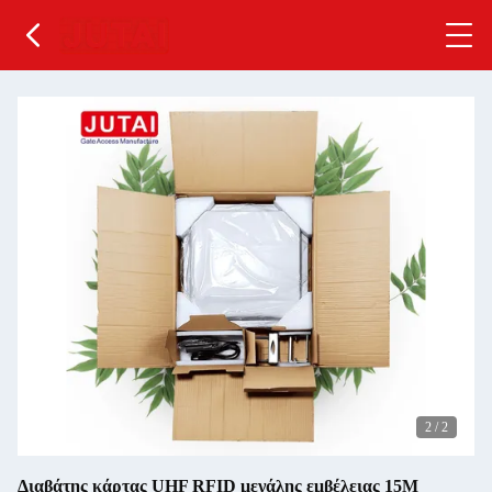
2
/
2
Διαβάτης κάρτας UHF RFID μεγάλης εμβέλειας 15M