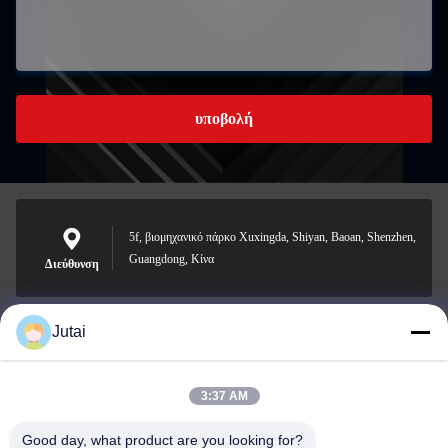
υποβολή
5f, βιομηχανικό πάρκο Xuxingda, Shiyan, Baoan, Shenzhen,
Guangdong, Κίνα
Διεύθυνση
Jutai
jutaisales18@gmail.com
Ηλεκτρονικό
3:37 AM
Good day, what product are you looking for?