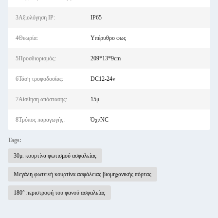
3Αξιολόγηση IP:
IP65
4Θεωρία:
Υπέρυθρο φως
5Προσδιορισμός:
209*13*9cm
6Τάση τροφοδοσίας:
DC12-24v
7Αίσθηση απόστασης:
15μ
8Τρόπος παραγωγής:
Όχι/NC
Tags:
30μ. κουρτίνα φωτισμού ασφαλείας
Μεγάλη φωτεινή κουρτίνα ασφάλειας βιομηχανικής πόρτας
180° περιστροφή του φανού ασφαλείας