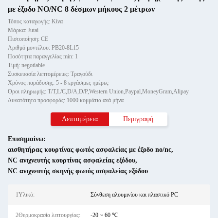
με έξοδο NO/NC 8 δέσμων μήκους 2 μέτρων
Τόπος καταγωγής: Κίνα
Μάρκα: Jutai
Πιστοποίηση: CE
Αριθμό μοντέλου: PB20-8L15
Ποσότητα παραγγελίας min: 1
Τιμή: negotiable
Συσκευασία λεπτομέρειες: Τραγούδι
Χρόνος παράδοσης: 5 - 8 εργάσιμες ημέρες
Όροι πληρωμής: T/T,L/C,D/A,D/P,Western Union,Paypal,MoneyGram,Alipay
Δυνατότητα προσφοράς: 1000 κομμάτια ανά μήνα
Λεπτομέρεια
Περιγραφή
Επισημαίνω:
αισθητήρας κουρτίνας φωτός ασφαλείας με έξοδο no/nc
,
NC ανιχνευτής κουρτίνας ασφαλείας εξόδου
,
NC ανιχνευτής σκηνής φωτός ασφαλείας εξόδου
1Υλικό:
Σύνθεση αλουμινίου και πλαστικό PC
2Θερμοκρασία λειτουργίας:
-20 ~ 60 ℃