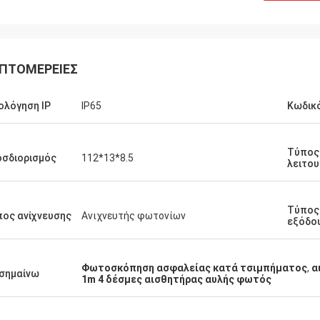
ΠΤΟΜΈΡΕΙΕΣ
ολόγηση IP
IP65
Κωδικ
Τύπος
σδιορισμός
112*13*8.5
λειτου
Μπρούκ
ου, Νόρμαν... μόλις θυμήθηκα ότι δεν
Τύπος
μέρωσα... όλα πήγαν καλά.τους
ος ανίχνευσης
Ανιχνευτής φωτονίων
εξόδο
το αντικείμενο (υποθέτοντας ότι
τήσει για τα επόμενα 10 χρόνια
ου)
Φωτοσκόπηση ασφαλείας κατά τσιμπήματος
,
α
σημαίνω
1m 4 δέσμες αισθητήρας αυλής φωτός