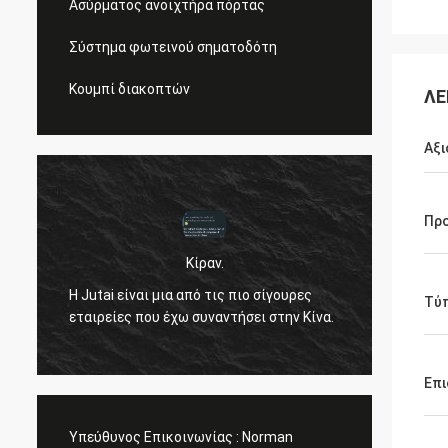
Ασύρματος ανοιχτήρα πόρτας
Σύστημα φωτεινού σηματοδότη
Κουμπί διακοπτών
ΛΕ
Αξι
Προ
Κίραν.
ν
Γεια σ
Η Jutai είναι μια από τις πιο σίγουρες
σε ενη
Τύπ
εταιρείες που έχω συναντήσει στην Κίνα.
άρεσε 
θα κρα
περίπ
Επι
Υπεύθυνος Επικοινωνίας :
Norman