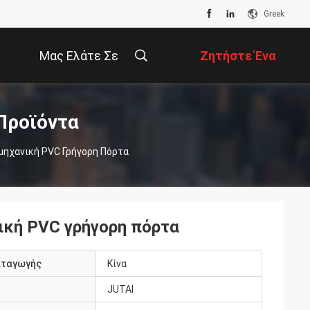
Greek
Μας Ελάτε Σε
Ζητήστε Ένα
Επαφή Με
Απόσπασμα
Προϊόντα
μηχανική PVC Γρήγορη Πόρτα
ική PVC γρήγορη πόρτα
αταγωγής
Κίνα
JUTAI