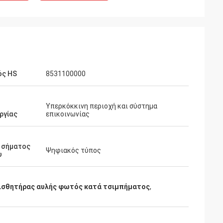
ός HS
8531100000
Υπερκόκκινη περιοχή και σύστημα
ργίας
επικοινωνίας
 σήματος
Ψηφιακός τύπος
υ
ισθητήρας αυλής φωτός κατά τσιμπήματος
,