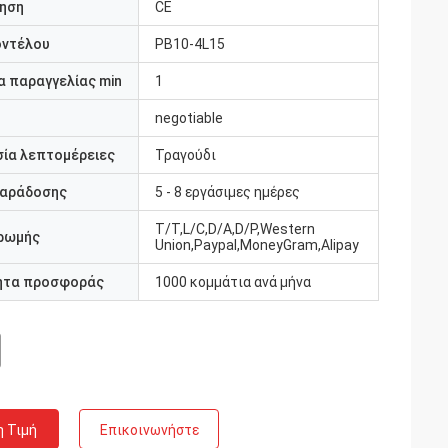
ηση
CE
οντέλου
PB10-4L15
 παραγγελίας min
1
negotiable
ία λεπτομέρειες
Τραγούδι
παράδοσης
5 - 8 εργάσιμες ημέρες
T/T,L/C,D/A,D/P,Western
ρωμής
Union,Paypal,MoneyGram,Alipay
ητα προσφοράς
1000 κομμάτια ανά μήνα
η Τιμή
Επικοινωνήστε