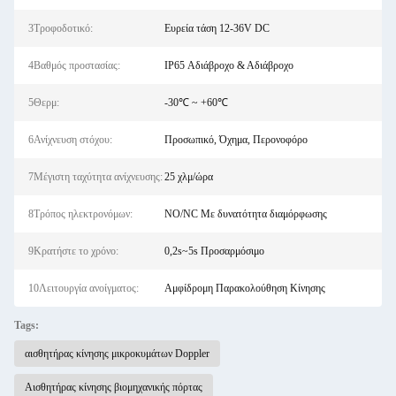
3Τροφοδοτικό:
Ευρεία τάση 12-36V DC
4Βαθμός προστασίας:
IP65 Αδιάβροχο & Αδιάβροχο
5Θερμ:
-30℃ ~ +60℃
6Ανίχνευση στόχου:
Προσωπικό, Όχημα, Περονοφόρο
7Μέγιστη ταχύτητα ανίχνευσης:
25 χλμ/ώρα
8Τρόπος ηλεκτρονόμων:
NO/NC Με δυνατότητα διαμόρφωσης
9Κρατήστε το χρόνο:
0,2s~5s Προσαρμόσιμο
10Λειτουργία ανοίγματος:
Αμφίδρομη Παρακολούθηση Κίνησης
Tags:
αισθητήρας κίνησης μικροκυμάτων Doppler
Αισθητήρας κίνησης βιομηχανικής πόρτας