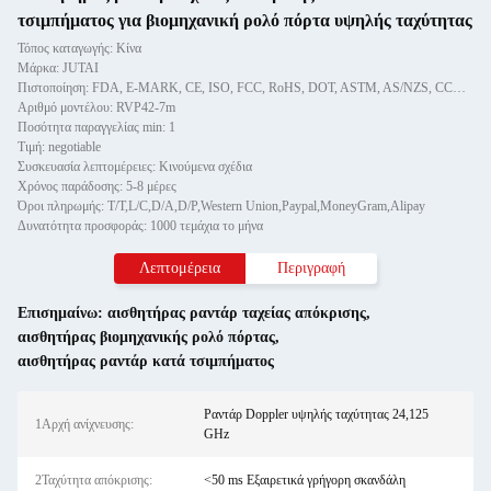
τσιμπήματος για βιομηχανική ρολό πόρτα υψηλής ταχύτητας
Τόπος καταγωγής: Κίνα
Μάρκα: JUTAI
Πιστοποίηση: FDA, E-MARK, CE, ISO, FCC, RoHS, DOT, ASTM, AS/NZS, CCC, GS
Αριθμό μοντέλου: RVP42-7m
Ποσότητα παραγγελίας min: 1
Τιμή: negotiable
Συσκευασία λεπτομέρειες: Κινούμενα σχέδια
Χρόνος παράδοσης: 5-8 μέρες
Όροι πληρωμής: T/T,L/C,D/A,D/P,Western Union,Paypal,MoneyGram,Alipay
Δυνατότητα προσφοράς: 1000 τεμάχια το μήνα
Λεπτομέρεια
Περιγραφή
Επισημαίνω:
αισθητήρας ραντάρ ταχείας απόκρισης
,
αισθητήρας βιομηχανικής ρολό πόρτας
,
αισθητήρας ραντάρ κατά τσιμπήματος
Ραντάρ Doppler υψηλής ταχύτητας 24,125
1Αρχή ανίχνευσης:
GHz
2Ταχύτητα απόκρισης:
<50 ms Εξαιρετικά γρήγορη σκανδάλη