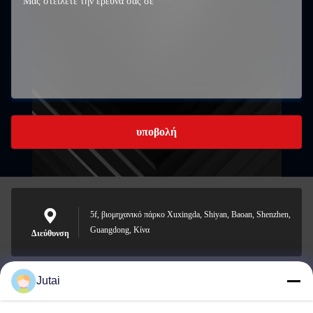
υποβολή
5f, βιομηχανικό πάρκο Xuxingda, Shiyan, Baoan, Shenzhen,
Guangdong, Κίνα
Διεύθυνση
Jutai
jutaisales18@gmail.com