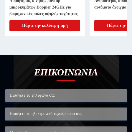
Αισθητήρας κίνησης ραντάρ
Ανερόστερος αισθητή
μικροκυμάτων Doppler 24GHz για
αυτόματο άνοιγμα βι
βιομηχανικές πύλες υψηλής ταχύτητας
Πάρτε την καλύτερη τιμή
Πάρτε την κα
ΕΠΙΚΟΙΝΩΝΙΑ