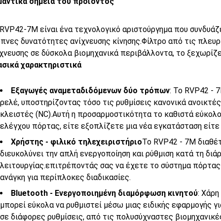
μαντικά σημεία του προϊόντος
 RVP42-7M είναι ένα τεχνολογικό αριστούργημα που συνδυάζ
πνες δυνατότητες ανίχνευσης κίνησης.Φίλτρο από τις πλευρι
χνευσης σε δύσκολα βιομηχανικά περιβάλλοντα, το ξεχωρίζε
ασικά χαρακτηριστικά
Εξαγωγές αναμεταδιδόμενων δύο τρόπων
: Το RVP42 -
ρελέ, υποστηρίζοντας τόσο τις ρυθμίσεις κανονικά ανοικτές 
κλειστές (NC).Αυτή η προσαρμοστικότητα το καθιστά εύκολ
ελέγχου πόρτας, είτε εξοπλίζετε μια νέα εγκατάσταση είτε
Χρήστης - φιλικό τηλεχειριστήριο
Το RVP42 - 7M διαθέτ
διευκολύνει την απλή ενεργοποίηση και ρύθμιση κατά τη δ
λειτουργίας.επιτρέποντάς σας να έχετε το σύστημα πόρτας 
ανάγκη για περίπλοκες διαδικασίες.
Bluetooth - Ενεργοποιημένη διαμόρφωση κινητού
: Χάρη
μπορεί εύκολα να ρυθμιστεί μέσω μιας ειδικής εφαρμογής γ
σε διάφορες ρυθμίσεις, από τις πολυσύχναστες βιομηχανικ