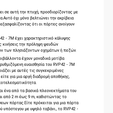
ι σε αυτή την πτυχή, προσδιορίζοντας με
α.Αυτό όχι μόνο βελτιώνει την ακρίβεια
 εξασφαλίζοντας ότι οι πόρτες ανοίγουν
42 - 7M έχει χαρακτηριστικό κάλυψης
ς κινήσεις.την πρόληψη ψευδών
νον των πλησιάζοντων οχημάτων ή πεζών.
ριβάλλοντα έχουν μοναδικά μοτίβα
ρυθμιζόμενη ευαισθησία του RVP42 - 7M
ριάζει με αυτές τις συγκεκριμένες
είτε για μια αργή διαδρομή αποθήκης,
αποτελεσματικότητα.
ναι ένα από τα βασικά πλεονεκτήματα του
ι από 2 m έως 9 m, καθιστώντας το
σεων πόρτας.Είτε πρόκειται για μια πόρτα
ύ υπόστεγου με υψηλό ταβάνι., το RVP42 -