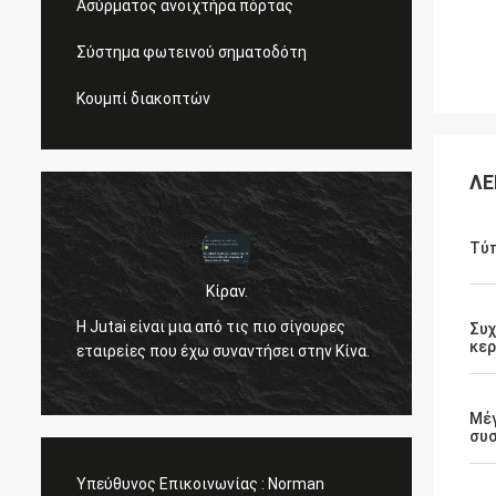
Ασύρματος ανοιχτήρα πόρτας
Σύστημα φωτεινού σηματοδότη
Κουμπί διακοπτών
ΛΕ
Τύ
Κίραν.
ν
Γεια σ
Η Jutai είναι μια από τις πιο σίγουρες
σε ενη
Συ
κερ
εταιρείες που έχω συναντήσει στην Κίνα.
άρεσε 
θα κρα
περίπ
Μέ
συ
Υπεύθυνος Επικοινωνίας :
Norman