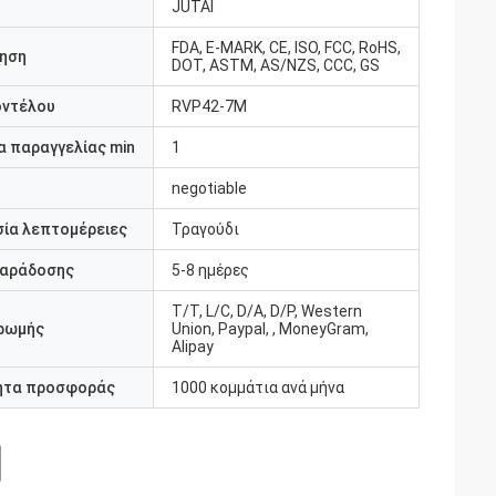
JUTAI
FDA, E-MARK, CE, ISO, FCC, RoHS,
ηση
DOT, ASTM, AS/NZS, CCC, GS
οντέλου
RVP42-7M
 παραγγελίας min
1
negotiable
ία λεπτομέρειες
Τραγούδι
παράδοσης
5-8 ημέρες
T/T, L/C, D/A, D/P, Western
ρωμής
Union, Paypal, , MoneyGram,
Alipay
ητα προσφοράς
1000 κομμάτια ανά μήνα