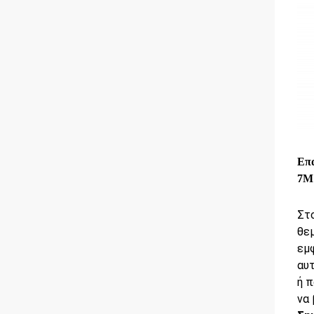
Επα
7M
Στο
θε
εμφ
αυ
ή π
να 