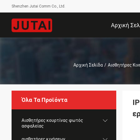
Shenzhen Jutai Comm Co., Ltd.
Αρχική Σελ
Αρχική Σελίδα
/
Αισθητήρες Κι
Όλα Τα Προϊόντα
I
ε
Αισθητήρες κουρτίνας φωτός
ασφαλείας
αισθητήρες κινήσεων