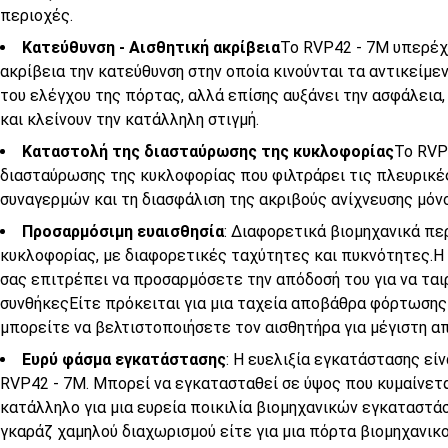
περιοχές.
Κατεύθυνση - Αισθητική ακρίβεια
Το RVP42 - 7M υπερέχε
ακρίβεια την κατεύθυνση στην οποία κινούνται τα αντικείμεν
του ελέγχου της πόρτας, αλλά επίσης αυξάνει την ασφάλεια,
και κλείνουν την κατάλληλη στιγμή.
Καταστολή της διασταύρωσης της κυκλοφορίας
Το RVP
διασταύρωσης της κυκλοφορίας που φιλτράρει τις πλευρικέ
συναγερμών και τη διασφάλιση της ακριβούς ανίχνευσης μό
Προσαρμόσιμη ευαισθησία
: Διαφορετικά βιομηχανικά πε
κυκλοφορίας, με διαφορετικές ταχύτητες και πυκνότητες.Η 
σας επιτρέπει να προσαρμόσετε την απόδοσή του για να ται
συνθήκεςΕίτε πρόκειται για μια ταχεία αποβάθρα φόρτωσης 
μπορείτε να βελτιστοποιήσετε τον αισθητήρα για μέγιστη 
Ευρύ φάσμα εγκατάστασης
: Η ευελιξία εγκατάστασης εί
RVP42 - 7M. Μπορεί να εγκατασταθεί σε ύψος που κυμαίνετα
κατάλληλο για μια ευρεία ποικιλία βιομηχανικών εγκαταστά
γκαράζ χαμηλού διαχωρισμού είτε για μια πόρτα βιομηχανικο