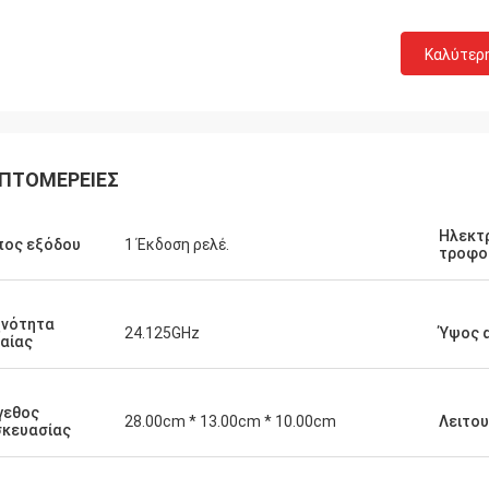
Καλύτερ
ΠΤΟΜΈΡΕΙΕΣ
Ηλεκτ
πος εξόδου
1 Έκδοση ρελέ.
τροφο
Μπρούκ
ου, Νόρμαν... μόλις θυμήθηκα ότι δεν
μέρωσα... όλα πήγαν καλά.τους
χνότητα
24.125GHz
Ύψος 
αίας
το αντικείμενο (υποθέτοντας ότι
τήσει για τα επόμενα 10 χρόνια
ου)
γεθος
28.00cm * 13.00cm * 10.00cm
Λειτου
σκευασίας