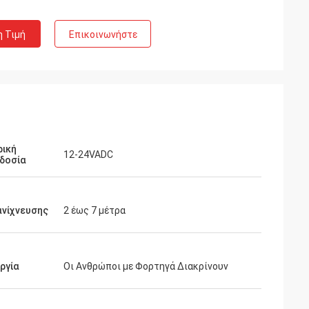
η Τιμή
Επικοινωνήστε
ρική
12-24VADC
δοσία
ανίχνευσης
2 έως 7 μέτρα
ργία
Οι Ανθρώποι με Φορτηγά Διακρίνουν