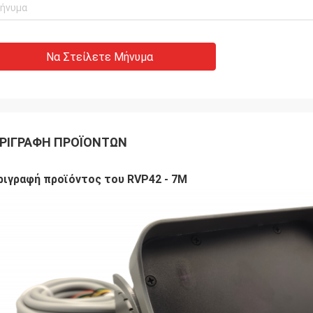
Να Στείλετε Μήνυμα
ΡΙΓΡΑΦΉ ΠΡΟΪΌΝΤΩΝ
ριγραφή προϊόντος του RVP42 - 7M