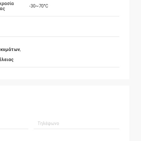
κρασία
-30~70°C
ίας
ροκυμάτων
,
έλειας