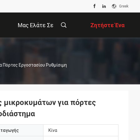
Greek
Μας Ελάτε Σε
Ζητήστε Ένα
Επαφή Με
Απόσπασμα
α Πόρτες Εργοστασίου Ρυθμίσιμη
ς μικροκυμάτων για πόρτες
οδιάστημα
αταγωγής
Κίνα