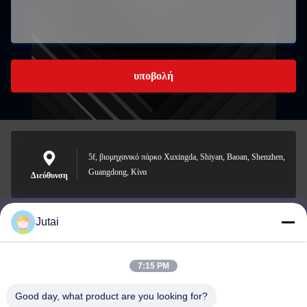
υποβολή
5f, βιομηχανικό πάρκο Xuxingda, Shiyan, Baoan, Shenzhen,
Guangdong, Κίνα
Διεύθυνση
Jutai
jutaisales18@gmail.com
Ηλεκτρονικό
7:15 PM
Good day, what product are you looking for?