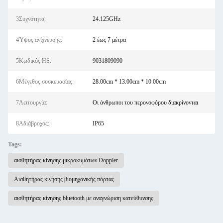
3Συχνότητα:
24.125GHz
4Ύψος ανίχνευσης:
2 έως 7 μέτρα
5Κωδικός HS:
9031809090
6Μέγεθος συσκευασίας:
28.00cm * 13.00cm * 10.00cm
7Λειτουργία:
Οι άνθρωποι του περονοφόρου διακρίνονται
8Αδιάβροχος:
IP65
Tags:
αισθητήρας κίνησης μικροκυμάτων Doppler
Αισθητήρας κίνησης βιομηχανικής πόρτας
αισθητήρας κίνησης bluetooth με αναγνώριση κατεύθυνσης