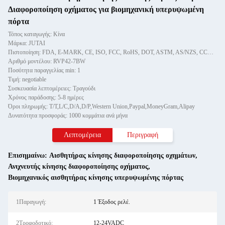
Διαφοροποίηση οχήματος για βιομηχανική υπερυψωμένη
πόρτα
Τόπος καταγωγής: Κίνα
Μάρκα: JUTAI
Πιστοποίηση: FDA, E-MARK, CE, ISO, FCC, RoHS, DOT, ASTM, AS/NZS, CCC, GS
Αριθμό μοντέλου: RVP42-7BW
Ποσότητα παραγγελίας min: 1
Τιμή: negotiable
Συσκευασία λεπτομέρειες: Τραγούδι
Χρόνος παράδοσης: 5-8 ημέρες
Όροι πληρωμής: T/T,L/C,D/A,D/P,Western Union,Paypal,MoneyGram,Alipay
Δυνατότητα προσφοράς: 1000 κομμάτια ανά μήνα
Λεπτομέρεια
Περιγραφή
Επισημαίνω:
Αισθητήρας κίνησης διαφοροποίησης οχημάτων
,
Ανιχνευτής κίνησης διαφοροποίησης οχήματος
,
Βιομηχανικός αισθητήρας κίνησης υπερυψωμένης πόρτας
1Παραγωγή:
1 Έξοδος ρελέ.
2Τροφοδοτικό:
12-24VADC