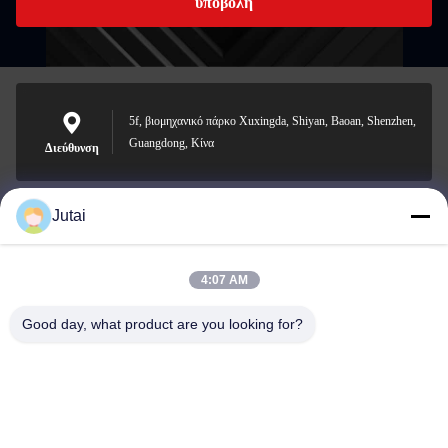
υποβολή
5f, βιομηχανικό πάρκο Xuxingda, Shiyan, Baoan, Shenzhen,
Guangdong, Κίνα
Διεύθυνση
Jutai
jutaisales18@gmail.com
Ηλεκτρονικό
4:07 AM
Good day, what product are you looking for?
0086-19166271852
Τηλέφωνο