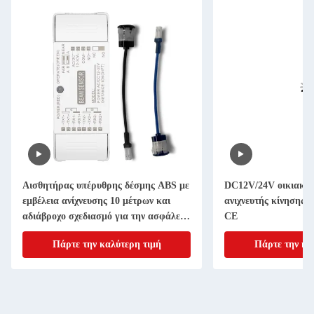
Αισθητήρας υπέρυθρης δέσμης ABS με
DC12V/24V οικιακή
εμβέλεια ανίχνευσης 10 μέτρων και
ανιχνευτής κίνησης 
αδιάβροχο σχεδιασμό για την ασφάλεια
CE
αυτόματων πορτών
Πάρτε την καλύτερη τιμή
Πάρτε την κα