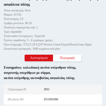
ασφάλεια πύλης
Τόπος καταγωγής: Κίνα
Μάρκα: JUTAI
Πιστοποίηση: CE
Αριθμό μοντέλου: IR-20
Ποσότητα παραγγελίας min: 1
Τιμή: negotiable
Συσκευασία λεπτομέρειες: Τραγούδι
Χρόνος παράδοσης: 5 - 8 εργάσιμες ημέρες
Όροι πληρωμής: T/T,L/C,D/A,D/P,Western Union,Paypal,MoneyGram,Alipay
Δυνατότητα προσφοράς: 1000 κομμάτια ανά μήνα
Λεπτομέρεια
Περιγραφή
Επισημαίνω:
καλωδιακή ακτίνα υπέρυθρου πύλης
,
ανιχνευτής υπερύθρων με σύρμα
,
ακτίνα υπέρυθρης ακτινοβολίας ασφαλείας πύλης
1Αξιολόγηση IP:
IP65
2Κωδικός HS:
8531901000