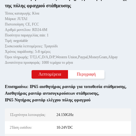
της πύλης φραγμού στάθμευσης
Τόπος καταγωγής: Κίνα
Μάρκα: JUTAI
Πιστοποίηση: CE, FCC
Αριθμό μοντέλου: RD24-6M
Ποσότητα παραγγελίας min: 1
Τιμή: negotiable
Συσκευασία λεπτομέρειες: Τραγούδι
Χρόνος παράδοσης: 5-8 ημέρες
Όροι πληρωμής: T/T,L/C,D/A,D/P,Western Union,Paypal,MoneyGram,Alipay
Δυνατότητα προσφοράς: 1000 τεμάχια το μήνα
Λεπτομέρεια
Περιγραφή
Επισημαίνω:
IP65 αισθητήρας ραντάρ για τοποθεσία στάθμευσης
,
Αισθητήρας ραντάρ αντισυγκρούσεων στάθμευσης
,
IP65 Νητήρας ραντάρ ελέγχου πύλης φραγμού
1Συχνότητα λειτουργίας:
24.150GHz
2Τάση εισόδου:
10-24VDC