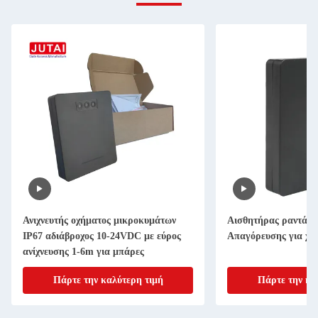
Ανιχνευτής οχήματος μικροκυμάτων
Αισθητήρας ραντάρ
IP67 αδιάβροχος 10-24VDC με εύρος
Απαγόρευσης για χώ
ανίχνευσης 1-6m για μπάρες
Πάρτε την καλύτερη τιμή
Πάρτε την κα