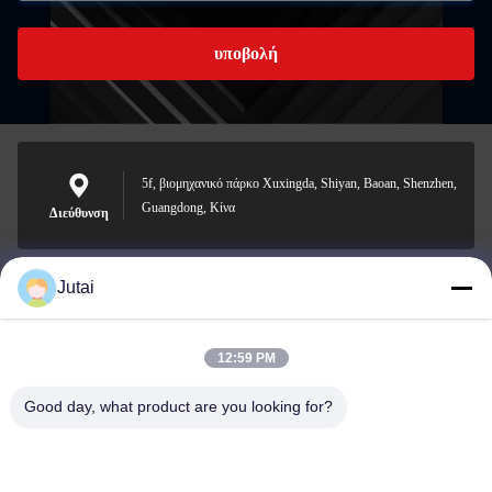
υποβολή
5f, βιομηχανικό πάρκο Xuxingda, Shiyan, Baoan, Shenzhen,
Guangdong, Κίνα
Διεύθυνση
Jutai
jutaisales18@gmail.com
Ηλεκτρονικό
12:59 PM
Good day, what product are you looking for?
0086-19166271852
Τηλέφωνο