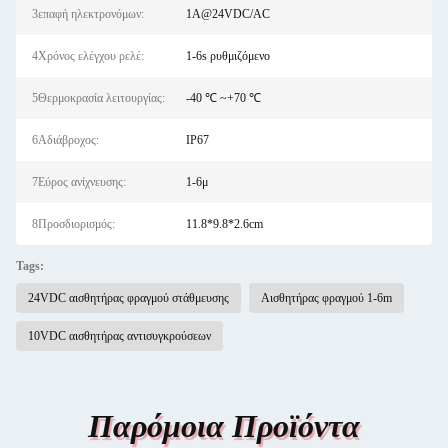
3επαφή ηλεκτρονόμων:
1A@24VDC/AC
4Χρόνος ελέγχου ρελέ:
1-6s ρυθμιζόμενο
5Θερμοκρασία λειτουργίας:
-40 ℃ ~+70 ℃
6Αδιάβροχος:
IP67
7Εύρος ανίχνευσης:
1-6μ
8Προσδιορισμός:
11.8*9.8*2.6cm
Tags:
24VDC αισθητήρας φραγμού στάθμευσης
Αισθητήρας φραγμού 1-6m
10VDC αισθητήρας αντισυγκρούσεων
Παρόμοια Προϊόντα