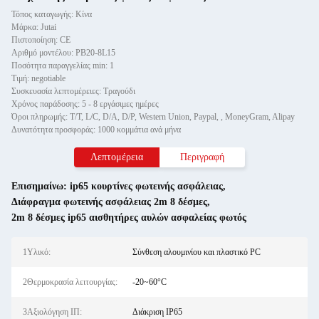
Τόπος καταγωγής: Κίνα
Μάρκα: Jutai
Πιστοποίηση: CE
Αριθμό μοντέλου: PB20-8L15
Ποσότητα παραγγελίας min: 1
Τιμή: negotiable
Συσκευασία λεπτομέρειες: Τραγούδι
Χρόνος παράδοσης: 5 - 8 εργάσιμες ημέρες
Όροι πληρωμής: T/T, L/C, D/A, D/P, Western Union, Paypal, , MoneyGram, Alipay
Δυνατότητα προσφοράς: 1000 κομμάτια ανά μήνα
Λεπτομέρεια
Περιγραφή
Επισημαίνω:
ip65 κουρτίνες φωτεινής ασφάλειας
,
Διάφραγμα φωτεινής ασφάλειας 2m 8 δέσμες
,
2m 8 δέσμες ip65 αισθητήρες αυλών ασφαλείας φωτός
1Υλικό:
Σύνθεση αλουμινίου και πλαστικό PC
2Θερμοκρασία λειτουργίας:
-20~60°C
3Αξιολόγηση ΙΠ:
Διάκριση IP65