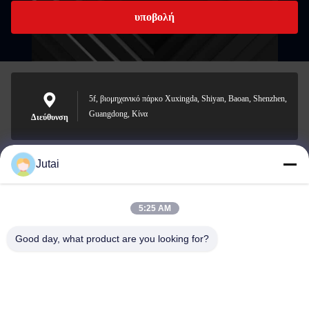
υποβολή
5f, βιομηχανικό πάρκο Xuxingda, Shiyan, Baoan, Shenzhen,
Guangdong, Κίνα
Διεύθυνση
Jutai
jutaisales18@gmail.com
Ηλεκτρονικό
5:25 AM
Good day, what product are you looking for?
0086-19166271852
Τηλέφωνο