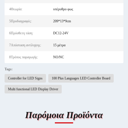
4Θεωρία:
υπέρυθρο φως
5Προδιαγραφές:
209*13*9cm
6Πρόσθετη τάση:
DC12-24V
7Απόσταση αντίληψης:
15 μέτρα
8Τρόπος παραγωγής:
NO/NC
Tags:
Controller for LED Signs
100 Plus Languages LED Controller Board
Multi functional LED Display Driver
Παρόμοια Προϊόντα