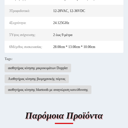
3Τροφοδοτικό:
12-28VAC, 12-36VDC
4Συχνότητα:
24.125GHz
5Ύψος ανίχνευσης:
2 έως 9 μέτρα
6Μέγεθος συσκευασίας:
28.00cm * 13.00cm * 10.00cm
Tags:
αισθητήρας κίνησης μικροκυμάτων Doppler
Αισθητήρας κίνησης βιομηχανικής πόρτας
αισθητήρας κίνησης bluetooth με αναγνώριση κατεύθυνσης
Παρόμοια Προϊόντα