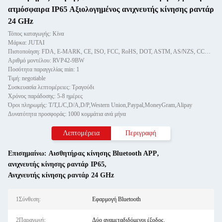
ατμόσφαιρα IP65 Αξιολογημένος ανιχνευτής κίνησης ραντάρ
24 GHz
Τόπος καταγωγής: Κίνα
Μάρκα: JUTAI
Πιστοποίηση: FDA, E-MARK, CE, ISO, FCC, RoHS, DOT, ASTM, AS/NZS, CCC, GS
Αριθμό μοντέλου: RVP42-9BW
Ποσότητα παραγγελίας min: 1
Τιμή: negotiable
Συσκευασία λεπτομέρειες: Τραγούδι
Χρόνος παράδοσης: 5-8 ημέρες
Όροι πληρωμής: T/T,L/C,D/A,D/P,Western Union,Paypal,MoneyGram,Alipay
Δυνατότητα προσφοράς: 1000 κομμάτια ανά μήνα
Λεπτομέρεια
Περιγραφή
Επισημαίνω:
Αισθητήρας κίνησης Bluetooth APP
,
ανιχνευτής κίνησης ραντάρ IP65
,
Ανιχνευτής κίνησης ραντάρ 24 GHz
1Σύνθεση:
Εφαρμογή Bluetooth
2Παραγωγή:
Δύο αναμεταδιδόμενοι έξοδος.