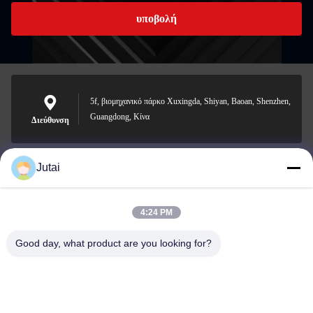
υποβολή
5f, βιομηχανικό πάρκο Xuxingda, Shiyan, Baoan, Shenzhen,
Guangdong, Κίνα
Διεύθυνση
Jutai
jutaisales18@gmail.com
Ηλεκτρονικό
4:24 PM
Good day, what product are you looking for?
0086-19166271852
Τηλέφωνο