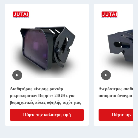
Ανερόστερος αισθητήρας κίνησης για
Ανερόστε
z για
αυτόματο άνοιγμα βιομηχανικής πύλης
διασταυ
αχύτητας
κάλυψη τ
βιομηχαν
ιμή
Πάρτε την καλύτερη τιμή
Π