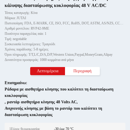
κάλυψης διασταύρωσης κυκλοφορίας 48 V AC/DC
Τόπος καταγωγής: Κίνα
Μάρκα: JUTAI
Πιστοποίηση: FDA, E-MARK, CE, ISO, FCC, RoHS, DOT, ASTM, AS/NZS, CCC, GS
Αριθμό μοντέλου: RVP42-9ME
Ποσότητα παραγγελίας min: 1
Τιμή: negotiable
Συσκευασία λεπτομέρειες: Τραγούδι
Χρόνος παράδοσης: 5-8 ημέρες
Όροι πληρωμής: T/T,L/C,D/A,D/P,Western Union,Paypal,MoneyGram,Alipay
Δυνατότητα προσφοράς: 1000 κομμάτια ανά μήνα
Λεπτομέρεια
Περιγραφή
Επισημαίνω:
Ράδαρα με αισθητήρα κίνησης που καλύπτει τη διασταύρωση
κυκλοφορίας
,
ραντάρ αισθητήρα κίνησης 48 Volts AC
,
Ανιχνευτής κίνησης με βάση το ραντάρ που καλύπτει τη
διασταύρωση κυκλοφορίας
1Εύρος θερμοκρασίας
-30 έως 70 °C