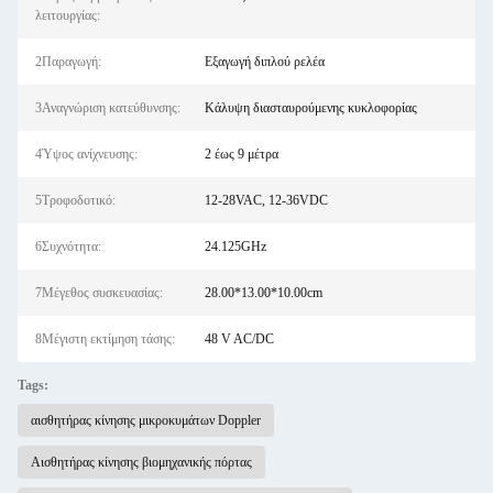
λειτουργίας:
2Παραγωγή:
Εξαγωγή διπλού ρελέα
3Αναγνώριση κατεύθυνσης:
Κάλυψη διασταυρούμενης κυκλοφορίας
4Ύψος ανίχνευσης:
2 έως 9 μέτρα
5Τροφοδοτικό:
12-28VAC, 12-36VDC
6Συχνότητα:
24.125GHz
7Μέγεθος συσκευασίας:
28.00*13.00*10.00cm
8Μέγιστη εκτίμηση τάσης:
48 V AC/DC
Tags:
αισθητήρας κίνησης μικροκυμάτων Doppler
Αισθητήρας κίνησης βιομηχανικής πόρτας