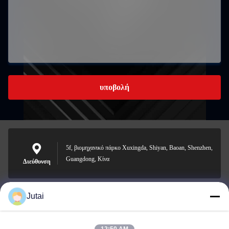
υποβολή
5f, βιομηχανικό πάρκο Xuxingda, Shiyan, Baoan, Shenzhen,
Guangdong, Κίνα
Διεύθυνση
Jutai
jutaisales18@gmail.com
Ηλεκτρονικό