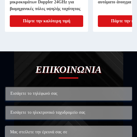
μικροκυμάτων Doppler 24GHz για
αυτόματο άνοιγμα βι
βιομηχανικές πύλες υψηλής ταχύτητας
Πάρτε την καλύτερη τιμή
Πάρτε την κα
ΕΠΙΚΟΙΝΩΝΙΑ