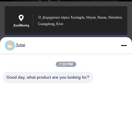
5f, βιομηχανικό πάρκο Xuxingda, Shiyan, Baoan, Shenzhen,
Guangdong, Κίνα
Διεύθυνση
Jutai
jutaisales18@gmail.com
Ηλεκτρονικό
7:10 PM
Good day, what product are you looking for?
0086-19166271852
Τηλέφωνο
Shenzhen Jutai Comm Co., Ltd.