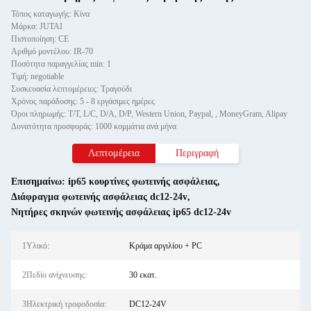
Τόπος καταγωγής: Κίνα
Μάρκα: JUTAI
Πιστοποίηση: CE
Αριθμό μοντέλου: IR-70
Ποσότητα παραγγελίας min: 1
Τιμή: negotiable
Συσκευασία λεπτομέρειες: Τραγούδι
Χρόνος παράδοσης: 5 - 8 εργάσιμες ημέρες
Όροι πληρωμής: T/T, L/C, D/A, D/P, Western Union, Paypal, , MoneyGram, Alipay
Δυνατότητα προσφοράς: 1000 κομμάτια ανά μήνα
Λεπτομέρεια
Περιγραφή
Επισημαίνω:
ip65 κουρτίνες φωτεινής ασφάλειας
,
Διάφραγμα φωτεινής ασφάλειας dc12-24v
,
Νητήρες σκηνών φωτεινής ασφάλειας ip65 dc12-24v
1Υλικό:
Κράμα αργιλίου + PC
2Πεδίο ανίχνευσης:
30 εκατ.
3Ηλεκτρική τροφοδοσία:
DC12-24V