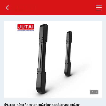
2
/
3
Φωτοαισθητήρας ασφαλείας συρόμενης πύλης