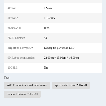
4Power1:
12-24V
5Power2:
110-240V
6Επίπεδο IP:
IP65
7LED Numbet:
45
8Πρότυπο οδηγήσεων:
Εξωτερικό φωτιστικό LED
9Μέγεθος συσκευασίας:
22.00cm * 15.00cm * 16.00cm
10OEM:
Ναί
Tags:
WiFi Connection speed radar sensor
speed radar sensor 250km/H
car speed detector 250km/H