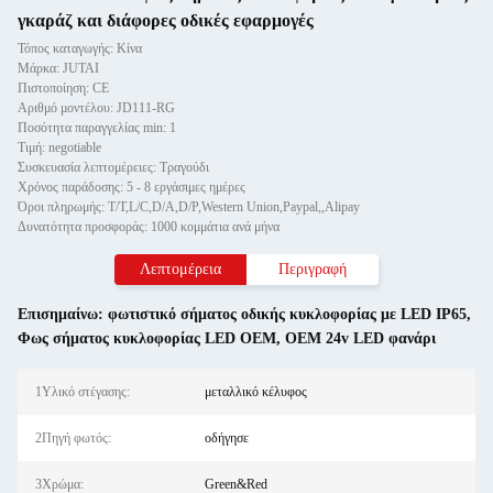
γκαράζ και διάφορες οδικές εφαρμογές
Τόπος καταγωγής: Κίνα
Μάρκα: JUTAI
Πιστοποίηση: CE
Αριθμό μοντέλου: JD111-RG
Ποσότητα παραγγελίας min: 1
Τιμή: negotiable
Συσκευασία λεπτομέρειες: Τραγούδι
Χρόνος παράδοσης: 5 - 8 εργάσιμες ημέρες
Όροι πληρωμής: T/T,L/C,D/A,D/P,Western Union,Paypal,,Alipay
Δυνατότητα προσφοράς: 1000 κομμάτια ανά μήνα
Λεπτομέρεια
Περιγραφή
Επισημαίνω:
φωτιστικό σήματος οδικής κυκλοφορίας με LED IP65
,
Φως σήματος κυκλοφορίας LED OEM
,
OEM 24v LED φανάρι
1Υλικό στέγασης:
μεταλλικό κέλυφος
2Πηγή φωτός:
οδήγησε
3Χρώμα:
Green&Red