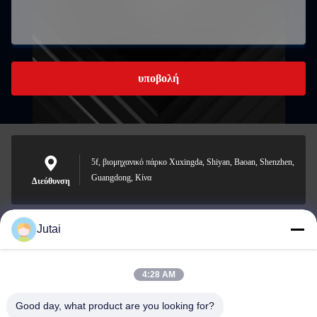
υποβολή
5f, βιομηχανικό πάρκο Xuxingda, Shiyan, Baoan, Shenzhen,
Guangdong, Κίνα
Διεύθυνση
Jutai
jutaisales18@gmail.com
Ηλεκτρονικό
4:28 AM
Good day, what product are you looking for?