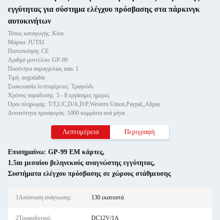
εγγύτητας για σύστημα ελέγχου πρόσβασης στα πάρκινγκ
αυτοκινήτων
Τόπος καταγωγής: Κίνα
Μάρκα: JUTAI
Πιστοποίηση: CE
Αριθμό μοντέλου: GP-99
Ποσότητα παραγγελίας min: 1
Τιμή: negotiable
Συσκευασία λεπτομέρειες: Τραγούδι
Χρόνος παράδοσης: 5 - 8 εργάσιμες ημέρες
Όροι πληρωμής: T/T,L/C,D/A,D/P,Western Union,Paypal,,Alipay
Δυνατότητα προσφοράς: 1000 κομμάτια ανά μήνα
Λεπτομέρεια
Περιγραφή
Επισημαίνω:
GP-99 EM κάρτες
,
1.5m μεσαίου βεληνεκούς αναγνώστης εγγύτητας
,
Συστήματα ελέγχου πρόσβασης σε χώρους στάθμευσης
1Απόσταση ανάγνωσης:
130 εκατοστά
2Τροφοδοτικό:
DC12V/1A