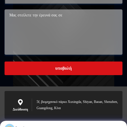
υποβολή
5f, βιομηχανικό πάρκο Xuxingda, Shiyan, Baoan, Shenzhen,
Guangdong, Κίνα
Διεύθυνση