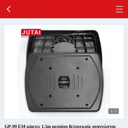
1
/
1
GP-99 EM κάρτες 1.5m μεσαίου βεληνεκούς αναγνώστης