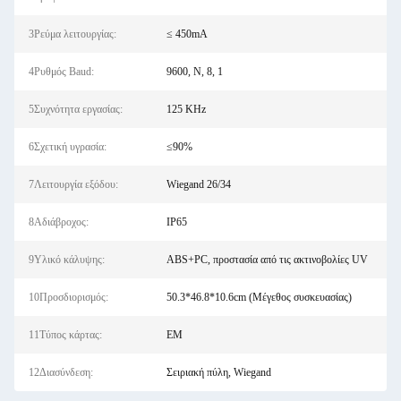
3Ρεύμα λειτουργίας:
≤ 450mA
4Ρυθμός Baud:
9600, N, 8, 1
5Συχνότητα εργασίας:
125 KHz
6Σχετική υγρασία:
≤90%
7Λειτουργία εξόδου:
Wiegand 26/34
8Αδιάβροχος:
IP65
9Υλικό κάλυψης:
ABS+PC, προστασία από τις ακτινοβολίες UV
10Προσδιορισμός:
50.3*46.8*10.6cm (Μέγεθος συσκευασίας)
11Τύπος κάρτας:
EM
12Διασύνδεση:
Σειριακή πύλη, Wiegand