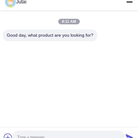
Jutai
jutaisales18@gmail.com
Ηλεκτρονικό
8:11 AM
Good day, what product are you looking for?
0086-19166271852
Τηλέφωνο
Shenzhen Jutai Comm Co., Ltd.