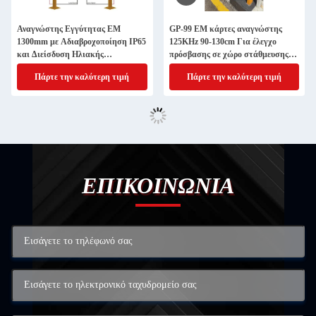
Αναγνώστης Εγγύτητας EM
GP-99 EM κάρτες αναγνώστης
1300mm με Αδιαβροχοποίηση IP65
125KHz 90-130cm Για έλεγχο
και Διείσδυση Ηλιακής
πρόσβασης σε χώρο στάθμευσης
Μεμβράνης για Έλεγχο Πρόσβασης
αυτοκινήτων
Πάρτε την καλύτερη τιμή
Πάρτε την καλύτερη τιμή
σε Χώρους Στάθμευσης
Αυτοκινήτων
ΕΠΙΚΟΙΝΩΝΙΑ