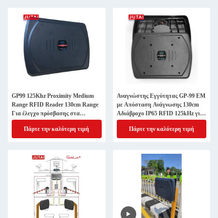
GP99 125Khz Proximity Medium
Αναγνώστης Εγγύτητας GP-99 EM
Range RFID Reader 130cm Range
με Απόσταση Ανάγνωσης 130cm
Για έλεγχο πρόσβασης στα
Αδιάβροχο IP65 RFID 125kHz για
πάρκινγκ
Έλεγχο Πρόσβασης σε Χώρους
Πάρτε την καλύτερη τιμή
Πάρτε την καλύτερη τιμή
Στάθμευσης Αυτοκινήτων