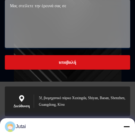
υποβολή
5f, βιομηχανικό πάρκο Xuxingda, Shiyan, Baoan, Shenzhen,
Guangdong, Κίνα
Διεύθυνση
Jutai