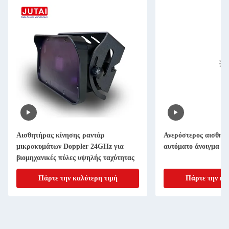
Αισθητήρας κίνησης ραντάρ
Ανερόστερος αισθητή
μικροκυμάτων Doppler 24GHz για
αυτόματο άνοιγμα βι
βιομηχανικές πύλες υψηλής ταχύτητας
Πάρτε την καλύτερη τιμή
Πάρτε την κα