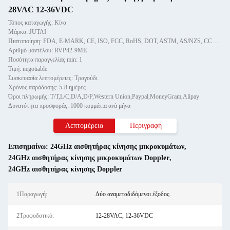
28VAC 12-36VDC
Τόπος καταγωγής: Κίνα
Μάρκα: JUTAI
Πιστοποίηση: FDA, E-MARK, CE, ISO, FCC, RoHS, DOT, ASTM, AS/NZS, CCC, GS
Αριθμό μοντέλου: RVP42-9ME
Ποσότητα παραγγελίας min: 1
Τιμή: negotiable
Συσκευασία λεπτομέρειες: Τραγούδι
Χρόνος παράδοσης: 5-8 ημέρες
Όροι πληρωμής: T/T,L/C,D/A,D/P,Western Union,Paypal,MoneyGram,Alipay
Δυνατότητα προσφοράς: 1000 κομμάτια ανά μήνα
Λεπτομέρεια
Περιγραφή
Επισημαίνω:
24GHz αισθητήρας κίνησης μικροκυμάτων
,
24GHz αισθητήρας κίνησης μικροκυμάτων Doppler
,
24GHz αισθητήρας κίνησης Doppler
1Παραγωγή:
Δύο αναμεταδιδόμενοι έξοδος.
2Τροφοδοτικό:
12-28VAC, 12-36VDC