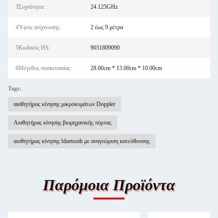
3Συχνότητα:
24.125GHz
4Ύψος ανίχνευσης:
2 έως 9 μέτρα
5Κωδικός HS:
9031809090
6Μέγεθος συσκευασίας:
28.00cm * 13.00cm * 10.00cm
Tags:
αισθητήρας κίνησης μικροκυμάτων Doppler
Αισθητήρας κίνησης βιομηχανικής πόρτας
αισθητήρας κίνησης bluetooth με αναγνώριση κατεύθυνσης
Παρόμοια Προϊόντα