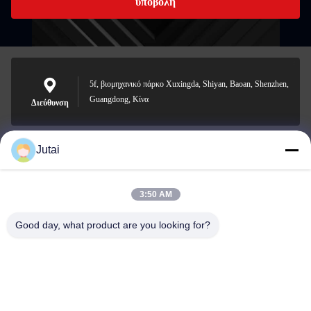
υποβολή
5f, βιομηχανικό πάρκο Xuxingda, Shiyan, Baoan, Shenzhen,
Guangdong, Κίνα
Διεύθυνση
Jutai
jutaisales18@gmail.com
Ηλεκτρονικό
3:50 AM
Good day, what product are you looking for?
0086-19166271852
Τηλέφωνο