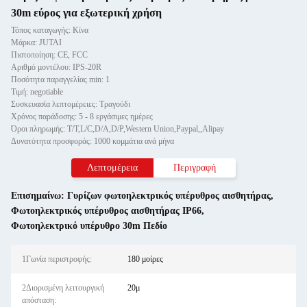
30m εύρος για εξωτερική χρήση
Τόπος καταγωγής: Κίνα
Μάρκα: JUTAI
Πιστοποίηση: CE, FCC
Αριθμό μοντέλου: IPS-20R
Ποσότητα παραγγελίας min: 1
Τιμή: negotiable
Συσκευασία λεπτομέρειες: Τραγούδι
Χρόνος παράδοσης: 5 - 8 εργάσιμες ημέρες
Όροι πληρωμής: T/T,L/C,D/A,D/P,Western Union,Paypal,,Alipay
Δυνατότητα προσφοράς: 1000 κομμάτια ανά μήνα
Λεπτομέρεια
Περιγραφή
Επισημαίνω:
Γυρίζων φωτοηλεκτρικός υπέρυθρος αισθητήρας
,
Φωτοηλεκτρικός υπέρυθρος αισθητήρας IP66
,
Φωτοηλεκτρικό υπέρυθρο 30m Πεδίο
1Γωνία περιστροφής:
180 μοίρες
2Διορισμένη λειτουργική
20μ
απόσταση: