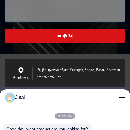
υποβολή
5f, βιομηχανικό πάρκο Xuxingda, Shiyan, Baoan, Shenzhen,
Guangdong, Κίνα
Διεύθυνση
Jutai
jutaisales18@gmail.com
Ηλεκτρονικό
6:56 PM
Good day, what product are you looking for?