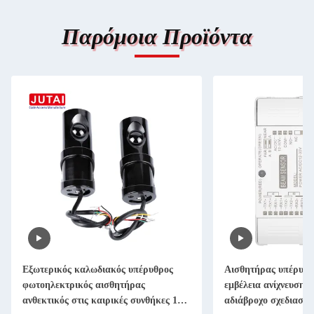
Παρόμοια Προϊόντα
Αισθητήρας υπέρυθρης δέσμης ABS με
DC12V/24V οικ
εμβέλεια ανίχνευσης 10 μέτρων και
ανιχνευτής κίν
80
αδιάβροχο σχεδιασμό για την ασφάλεια
CE