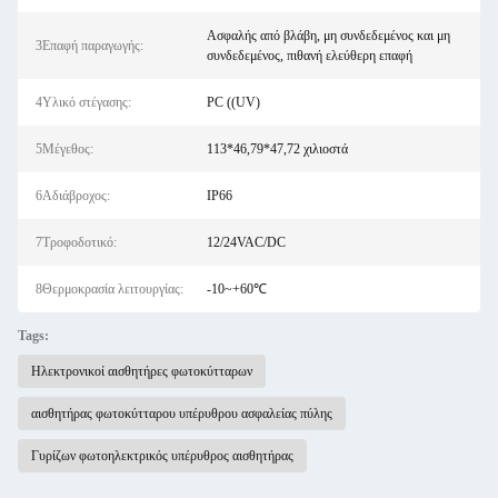
Ασφαλής από βλάβη, μη συνδεδεμένος και μη
3Επαφή παραγωγής:
συνδεδεμένος, πιθανή ελεύθερη επαφή
4Υλικό στέγασης:
PC ((UV)
5Μέγεθος:
113*46,79*47,72 χιλιοστά
6Αδιάβροχος:
IP66
7Τροφοδοτικό:
12/24VAC/DC
8Θερμοκρασία λειτουργίας:
-10~+60℃
Tags:
Ηλεκτρονικοί αισθητήρες φωτοκύτταρων
αισθητήρας φωτοκύτταρου υπέρυθρου ασφαλείας πύλης
Γυρίζων φωτοηλεκτρικός υπέρυθρος αισθητήρας