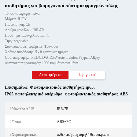
αισθητήρας για βιομηχανικό σύστημα φραγμών πύλης
Τόπος καταγωγής: Κίνα
Μάρκα: JUTAI
Πιστοποίηση: CE
Αριθμό μοντέλου: IRR-7R
Ποσότητα παραγγελίας min: 1
Τιμή: negotiable
Συσκευασία λεπτομέρειες: Τραγούδι
Χρόνος παράδοσης: 5 - 8 εργάσιμες ημέρες
Όροι πληρωμής: T/T,L/C,D/A,D/P,Western Union,Paypal,,Alipay
Δυνατότητα προσφοράς: 1000 κομμάτια ανά μήνα
Λεπτομέρεια
Περιγραφή
Επισημαίνω:
Φωτοηλεκτρικός αισθητήρας ip65
,
IP65 φωτοηλεκτρικό υπέρυθρο
,
φωτοηλεκτρικός αισθητήρας ABS
1Μοντέλο ΑΡΙΘ.:
IRR-7R
2Υλικό:
ABS+PC
3Χαρακτηριστικό:
ανθεκτική στη χαμηλή θερμοκρασία