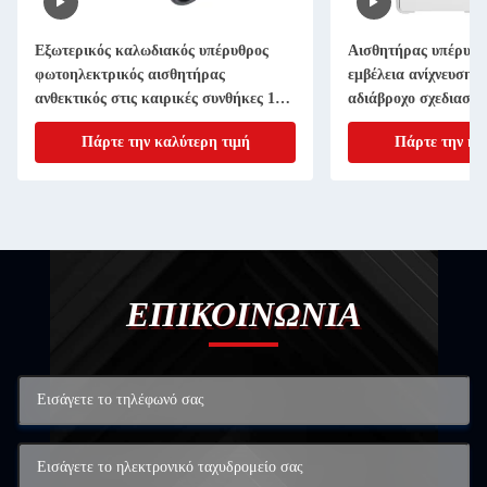
Εξωτερικός καλωδιακός υπέρυθρος
Αισθητήρας υπέρυθρ
φωτοηλεκτρικός αισθητήρας
εμβέλεια ανίχνευσης 
ανθεκτικός στις καιρικές συνθήκες 180
αδιάβροχο σχεδιασμό
μοίρες περιστροφή για την ασφάλεια
αυτόματων πορτών
Πάρτε την καλύτερη τιμή
Πάρτε την κα
της πύλης
ΕΠΙΚΟΙΝΩΝΙΑ