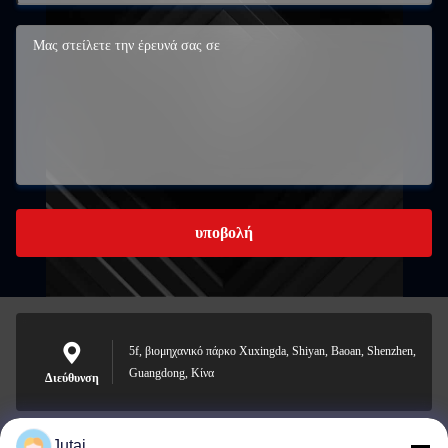
υποβολή
5f, βιομηχανικό πάρκο Xuxingda, Shiyan, Baoan, Shenzhen,
Guangdong, Κίνα
Διεύθυνση
Jutai