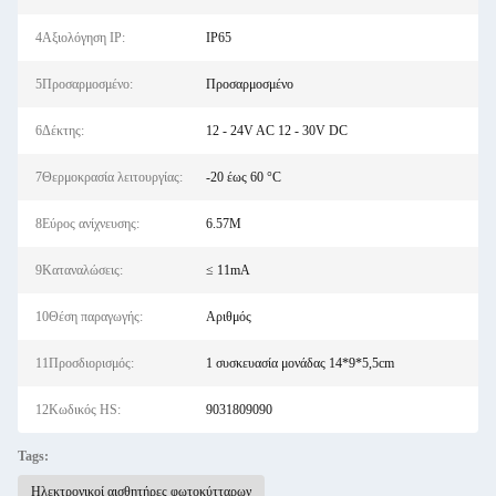
4Αξιολόγηση IP:
IP65
5Προσαρμοσμένο:
Προσαρμοσμένο
6Δέκτης:
12 - 24V AC 12 - 30V DC
7Θερμοκρασία λειτουργίας:
-20 έως 60 °C
8Εύρος ανίχνευσης:
6.57M
9Καταναλώσεις:
≤ 11mA
10Θέση παραγωγής:
Αριθμός
11Προσδιορισμός:
1 συσκευασία μονάδας 14*9*5,5cm
12Κωδικός HS:
9031809090
Tags:
Ηλεκτρονικοί αισθητήρες φωτοκύτταρων