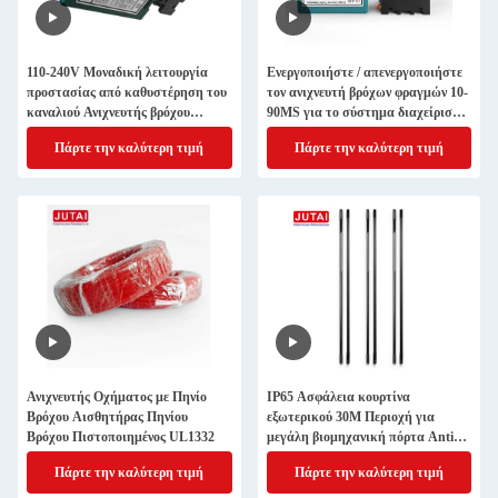
110-240V Μοναδική λειτουργία
Ενεργοποιήστε / απενεργοποιήστε
προστασίας από καθυστέρηση του
τον ανιχνευτή βρόχων φραγμών 10-
καναλιού Ανιχνευτής βρόχου
90MS για το σύστημα διαχείρισης
επαγωγής 2000uH
στάθμευσης
Πάρτε την καλύτερη τιμή
Πάρτε την καλύτερη τιμή
Ανιχνευτής Οχήματος με Πηνίο
IP65 Ασφάλεια κουρτίνα
Βρόχου Αισθητήρας Πηνίου
εξωτερικού 30M Περιοχή για
Βρόχου Πιστοποιημένος UL1332
μεγάλη βιομηχανική πόρτα Anti
Smashing
Πάρτε την καλύτερη τιμή
Πάρτε την καλύτερη τιμή