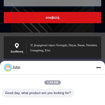
υποβολή
5f, βιομηχανικό πάρκο Xuxingda, Shiyan, Baoan, Shenzhen,
Guangdong, Κίνα
Διεύθυνση
Jutai
jutaisales18@gmail.com
Ηλεκτρονικό
1:59 AM
Good day, what product are you looking for?
0086-19166271852