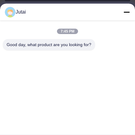
Jutai
jutaisales18@gmail.com
Ηλεκτρονικό
7:45 PM
Good day, what product are you looking for?
0086-19166271852
Τηλέφωνο
Shenzhen Jutai Comm Co., Ltd.