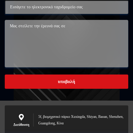
υποβολή
5f, βιομηχανικό πάρκο Xuxingda, Shiyan, Baoan, Shenzhen,
Guangdong, Κίνα
Διεύθυνση