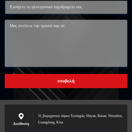
υποβολή
5f, βιομηχανικό πάρκο Xuxingda, Shiyan, Baoan, Shenzhen,
Guangdong, Κίνα
Διεύθυνση