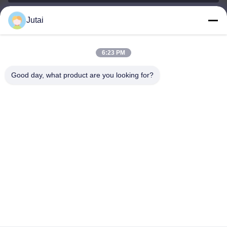
Jutai
jutaisales18@gmail.com
Ηλεκτρονικό
6:23 PM
Good day, what product are you looking for?
0086-19166271852
Τηλέφωνο
Shenzhen Jutai Comm Co., Ltd.