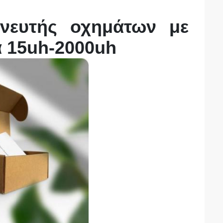
ιχνευτής οχημάτων με
α 15uh-2000uh