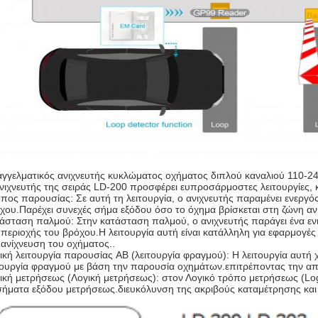
γγελματικός ανιχνευτής κυκλώματος οχήματος διπλού καναλιού 110-24
νιχνευτής της σειράς LD-200 προσφέρει ευπροσάρμοστες λειτουργίες,
πος παρουσίας: Σε αυτή τη λειτουργία, ο ανιχνευτής παραμένει ενεργό
χου.Παρέχει συνεχές σήμα εξόδου όσο το όχημα βρίσκεται στη ζώνη αν
άσταση παλμού: Στην κατάσταση παλμού, ο ανιχνευτής παράγει ένα ενι
 περιοχής του βρόχου.Η λειτουργία αυτή είναι κατάλληλη για εφαρμογές
 ανίχνευση του οχήματος..
ική λειτουργία παρουσίας AB (λειτουργία φραγμού): Η λειτουργία αυτή 
τουργία φραγμού με βάση την παρουσία οχημάτων.επιτρέποντας την απ
ική μετρήσεως (Λογική μετρήσεως): στον Λογικό τρόπο μετρήσεως (Logi
σήματα εξόδου μετρήσεως.διευκόλυνση της ακριβούς καταμέτρησης κ