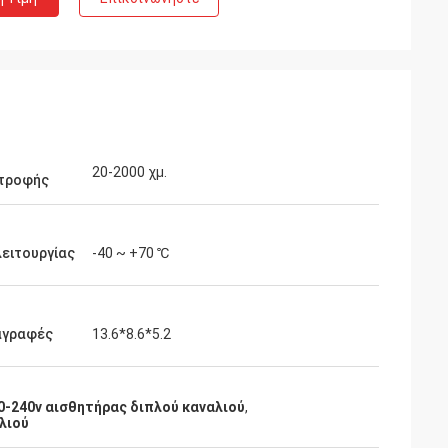
20-2000 χμ.
τροφής
ειτουργίας
-40 ~ +70 ℃
αγραφές
13.6*8.6*5.2
0-240v αισθητήρας διπλού καναλιού
,
λιού