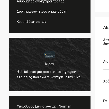
Ασύρματος ανοιχτήρα πόρτας
Σύστημα φωτεινού σηματοδότη
Κουμπί διακοπτών
ΛΕ
Απα
δύν
Αισ
Κίραν.
ν
Γεια σ
Η Jutai είναι μια από τις πιο σίγουρες
σε ενη
εταιρείες που έχω συναντήσει στην Κίνα.
άρεσε 
Χρό
θα κρα
περίπ
Επι
Υπεύθυνος Επικοινωνίας :
Norman