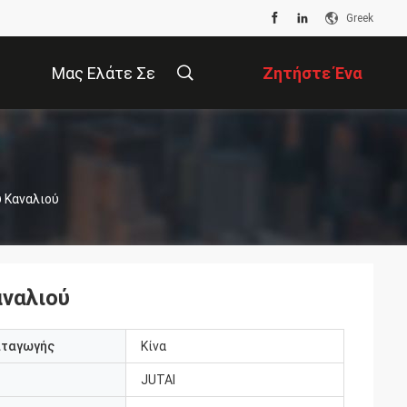
Greek
Μας Ελάτε Σε
Ζητήστε Ένα
Επαφή Με
Απόσπασμα
 Καναλιού
αναλιού
αταγωγής
Κίνα
JUTAI