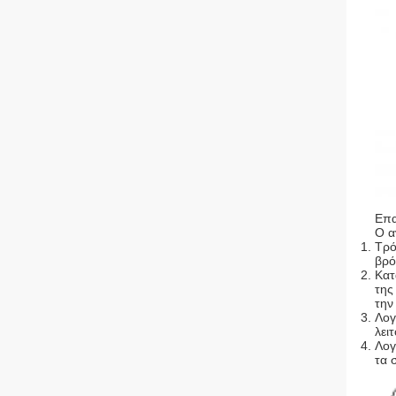
Επα
Ο α
Τρό
βρό
Κατ
της
την
Λογ
λει
Λογ
τα 