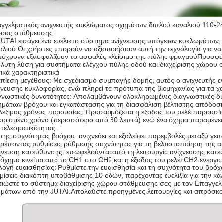
γγελματικός ανιχνευτής κυκλώματος οχημάτων διπλού καναλιού 110-2
ους στάθμευσης
JUTAI εισάγει ένα ευέλικτο σύστημα ανίχνευσης υπόγειων κυκλωμάτων, 
αλιού.Οι χρήστες μπορούν να αξιοποιήσουν αυτή την τεχνολογία για να
τόχρονα εξασφαλίζουν το ασφαλές κλείσιμο της πύλης φραγμούΠροσφέρο
λυτη λύση για συστήματα ελέγχου πύλης οδού και διαχείρισης χώρου 
ικά χαρακτηριστικά
πίεση μεγέθους: Με σχεδιασμό συμπαγής δομής, αυτός ο ανιχνευτής
χνευσης κυκλοφορίας, ενώ πληρεί τα πρότυπα της βιομηχανίας για τα χα
γνωστικές δυνατότητες: Απολαμβάνουν ολοκληρωμένες διαγνωστικές δυ
ημάτων βρόχου και εγκατάστασης για τη διασφάλιση βέλτιστης απόδοσ
λέξιμος χρόνος παρουσίας: Προσαρμόζεται η έξοδος του ρελέ παρουσίας
ορισμένο χρόνο (περισσότερο από 30 λεπτά) ενώ ένα όχημα παραμένει 
τελεσματικότητας.
κτης συχνότητας βρόχου: ανιχνεύει και εξαλείφει παρεμβολές μεταξύ γε
τρέποντας ρυθμίσεις ρύθμισης συχνότητας για τη βελτιστοποίηση της 
χνευση κατεύθυνσης: επωφελούνται από τη λειτουργία ανίχνευσης κατε
 όχημα κινείται από το CH1 στο CH2,και η έξοδος του ρελέι CH2 ενεργο
λογή ευαισθησίας: Ρυθμίστε την ευαισθησία και τη συχνότητα του βρ
μίσεις διακόπτη υποβάθμισης 10 οδών, παρέχοντας ευελιξία για την κ
τιώστε το σύστημα διαχείρισης χώρου στάθμευσης σας με τον Επαγγε
μάτων από την JUTAI.Απολαύστε προηγμένες λειτουργίες και απρόσκοπ