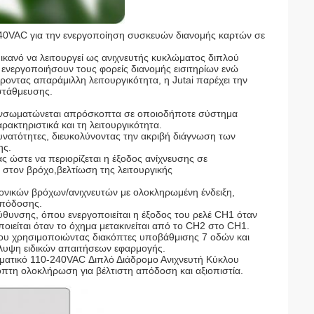
40VAC για την ενεργοποίηση συσκευών διανομής καρτών σε
ικανό να λειτουργεί ως ανιχνευτής κυκλώματος διπλού
 ενεργοποιήσουν τους φορείς διανομής εισιτηρίων ενώ
ντας απαράμιλλη λειτουργικότητα, η Jutai παρέχει την
στάθμευσης.
 ενσωματώνεται απρόσκοπτα σε οποιοδήποτε σύστημα
ρακτηριστικά και τη λειτουργικότητα.
νατότητες, διευκολύνοντας την ακριβή διάγνωση των
ης.
 ώστε να περιορίζεται η έξοδος ανίχνευσης σε
στον βρόχο,βελτίωση της λειτουργικής
ιτονικών βρόχων/ανιχνευτών με ολοκληρωμένη ένδειξη,
απόδοσης.
ύθυνσης, όπου ενεργοποιείται η έξοδος του ρελέ CH1 όταν
ποιείται όταν το όχημα μετακινείται από το CH2 στο CH1.
όχου χρησιμοποιώντας διακόπτες υποβάθμισης 7 οδών και
άλυψη ειδικών απαιτήσεων εφαρμογής.
λματικό 110-240VAC Διπλό Διάδρομο Ανιχνευτή Κύκλου
τη ολοκλήρωση για βέλτιστη απόδοση και αξιοπιστία.