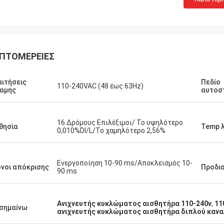
ΠΤΟΜΈΡΕΙΕΣ
ιτήσεις
Πεδίο
110-240VAC (48 έως 63Hz)
αμης
αυτοσ
Μπρούκ
16 Δρόμους Επιλέξιμοι/ Το υψηλότερο
θησία
Temp λ
0,010%Dl/L/Το χαμηλότερο 2,56%
ου, Νόρμαν... μόλις θυμήθηκα ότι δεν
μέρωσα... όλα πήγαν καλά.τους
το αντικείμενο (υποθέτοντας ότι
Ενεργοποίηση 10-90 ms/Αποκλεισμός 10-
νοι απόκρισης
Προδι
τήσει για τα επόμενα 10 χρόνια
90 ms
ου)
Ανιχνευτής κυκλώματος αισθητήρα 110-240v
,
11
σημαίνω
ανιχνευτής κυκλώματος αισθητήρα διπλού κανα