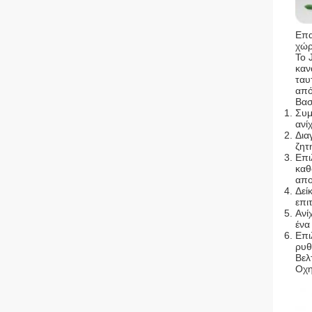
Επα
χώρ
Το 
καν
ταυ
από
Βασ
Συμ
ανί
Δια
ζητ
Επι
καθ
απο
Δεί
επι
Ανί
ένα
Επι
ρυθ
Βελ
Οχη