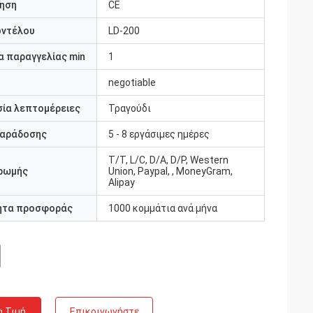
ηση
CE
οντέλου
LD-200
 παραγγελίας min
1
negotiable
ία λεπτομέρειες
Τραγούδι
παράδοσης
5 - 8 εργάσιμες ημέρες
T/T, L/C, D/A, D/P, Western
ρωμής
Union, Paypal, , MoneyGram,
Alipay
ητα προσφοράς
1000 κομμάτια ανά μήνα
η Τιμή
Επικοινωνήστε