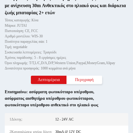
με ανίχνευση 30m Ανθεκτικός στο ηλιακό φως και διάρκεια
ζωής μπαταρίας 2+ ετών
Τόπος καταγωγής: Κίνα
Μάρκα: JUTAI
Πιστοποίηση: CE, FCC
Αριθμό μοντέλου: WIS-30
Ποσότητα παραγγελίας min: 1
Τιμή: negotiable
Συσκευασία λεπτομέρειες: Τραγούδι
Χρόνος παράδοσης: 5 - 8 εργάσιμες ημέρες
Όροι πληρωμής: T/T,L/C,D/A,D/P,Western Union,Paypal,MoneyGram,Alipay
Δυνατότητα προσφοράς: 1000 κομμάτια ανά μήνα
Λεπτομέρεια
Περιγραφή
Επισημαίνω:
ασύρματη φωτοκύτταρο υπέρυθρου
,
ασύρματος αισθητήρα υπέρυθρου φωτοκύτταρου
,
φωτοκύτταρο υπέρυθρου ανθεκτικό στο ηλιακό φως
1Δέκτης:
12 - 24V AC
2Καταναλώσεις ισχύος δέκτη:
30mA @ 12V DC