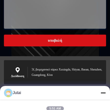
υποβολή
5f, βιομηχανικό πάρκο Xuxingda, Shiyan, Baoan, Shenzhen,
Guangdong, Κίνα
Διεύθυνση
Jutai
jutaisales18@gmail.com
Ηλεκτρονικό
5:51 AM