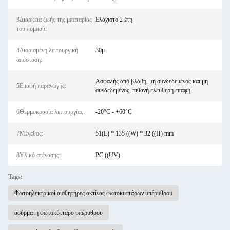
3Διάρκεια ζωής της μπαταρίας
Ελάχιστο 2 έτη
του πομπού:
4Διορισμένη λειτουργική
30μ
απόσταση:
Ασφαλής από βλάβη, μη συνδεδεμένος και μη
5Επαφή παραγωγής:
συνδεδεμένος, πιθανή ελεύθερη επαφή
6Θερμοκρασία λειτουργίας:
-20°C - +60°C
7Μέγεθος:
51(L) * 135 ((W) * 32 ((H) mm
8Υλικό στέγασης:
PC ((UV)
Tags:
Φωτοηλεκτρικοί αισθητήρες ακτίνας φωτοκυττάρων υπέρυθρου
ασύρματη φωτοκύτταρο υπέρυθρου