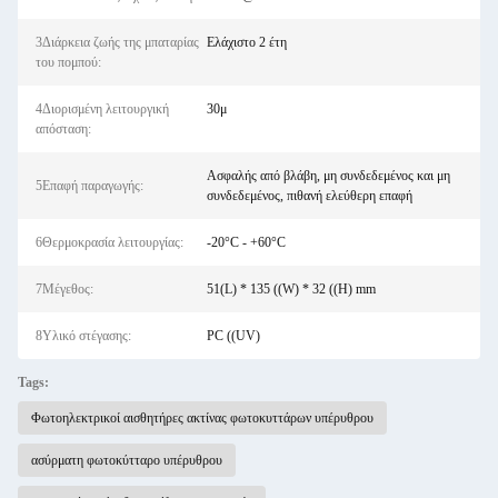
3Διάρκεια ζωής της μπαταρίας
Ελάχιστο 2 έτη
του πομπού:
4Διορισμένη λειτουργική
30μ
απόσταση:
Ασφαλής από βλάβη, μη συνδεδεμένος και μη
5Επαφή παραγωγής:
συνδεδεμένος, πιθανή ελεύθερη επαφή
6Θερμοκρασία λειτουργίας:
-20°C - +60°C
7Μέγεθος:
51(L) * 135 ((W) * 32 ((H) mm
8Υλικό στέγασης:
PC ((UV)
Tags:
Φωτοηλεκτρικοί αισθητήρες ακτίνας φωτοκυττάρων υπέρυθρου
ασύρματη φωτοκύτταρο υπέρυθρου