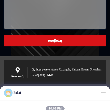
υποβολή
5f, βιομηχανικό πάρκο Xuxingda, Shiyan, Baoan, Shenzhen,
Guangdong, Κίνα
Διεύθυνση
Jutai
jutaisales18@gmail.com
Ηλεκτρονικό
10:09 PM