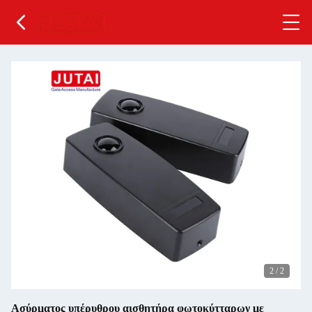
2
/
2
Ασύρματος υπέρυθρου αισθητήρα φωτοκύτταρων με