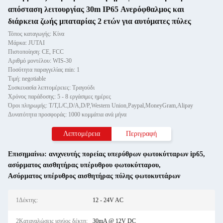
απόσταση λειτουργίας 30m IP65 Ανερόφθαλμος και
διάρκεια ζωής μπαταρίας 2 ετών για αυτόματες πύλες
Τόπος καταγωγής: Κίνα
Μάρκα: JUTAI
Πιστοποίηση: CE, FCC
Αριθμό μοντέλου: WIS-30
Ποσότητα παραγγελίας min: 1
Τιμή: negotiable
Συσκευασία λεπτομέρειες: Τραγούδι
Χρόνος παράδοσης: 5 - 8 εργάσιμες ημέρες
Όροι πληρωμής: T/T,L/C,D/A,D/P,Western Union,Paypal,MoneyGram,Alipay
Δυνατότητα προσφοράς: 1000 κομμάτια ανά μήνα
Λεπτομέρεια
Περιγραφή
Επισημαίνω:
ανιχνευτής πορείας υπερύθρων φωτοκύτταρων ip65
,
ασύρματος αισθητήρας υπέρυθρου φωτοκύτταρου
,
Ασύρματος υπέρυθρος αισθητήρας πύλης φωτοκυττάρων
1Δέκτης:
12 - 24V AC
2Καταναλώσεις ισχύος δέκτη:
30mA @ 12V DC