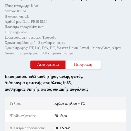
Τόπος καταγωγής: Κίνα
Μάρκα: JUTAI
Πιστοποίηση: CE
Αριθμό μοντέλου: PB10-8L15
Ποσότητα παραγγελίας min: 1
Τιμή: negotiable
Συσκευασία λεπτομέρειες: Τραγούδι
Χρόνος παράδοσης: 5 - 8 εργάσιμες ημέρες
Όροι πληρωμής: T/T, L/C, D/A, D/P, Western Union, Paypal, , MoneyGram, Alipay
Δυνατότητα προσφοράς: 1000 κομμάτια ανά μήνα
Λεπτομέρεια
Περιγραφή
Επισημαίνω:
ιπ65 αισθητήρας αυλής φωτός
,
Διάφραγμα φωτεινής ασφάλειας ip65
,
αισθητήρας σκηνής φωτός οικιακής ασφάλειας
1Υλικό:
Κράμα αργιλίου + PC
2Πεδίο ανίχνευσης:
20 μέτρα
3Ηλεκτρική τροφοδοσία:
DC12-24V