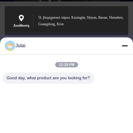
5f, βιομηχανικό πάρκο Xuxingda, Shiyan, Baoan, Shenzhen,
Guangdong, Κίνα
Διεύθυνση
Jutai
jutaisales18@gmail.com
Ηλεκτρονικό
12:28 PM
Good day, what product are you looking for?
0086-19166271852
Τηλέφωνο
Shenzhen Jutai Comm Co., Ltd.