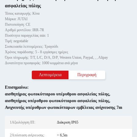
ασφαλείας πύλης
Τόπος καταγωγής: Κίνα
Μάρκα: JUTAI
Πιστοποίηση: CE
Αριθμό μοντέλου: IRR-7R
Ποσότητα παραγγελίας min: 1
Τιμή: negotiable
Συσκευασία λεπτομέρειες: Τραγούδι
Χρόνος παράδοσης: 5 - 8 εργάσιμες ημέρες
Όροι πληρωμής: T/T, L/C, D/A, D/P, Western Union, Paypal, , , Alipay
Δυνατότητα προσφοράς: 1000 κομμάτια ανά μήνα
Λεπτομέρεια
Περιγραφή
Επισημαίνω:
αισθητήρας φωτοκύτταρου υπέρυθρου ασφαλείας πύλης
,
αισθητήρας υπέρυθρου φωτοκύτταρου ασφαλείας πύλης
,
Ανιχνευτής υπέρυθρων φωτοκύτταρων εμβέλειας ανίχνευσης 7m
1Αξιολόγηση ΙΠ:
Διάκριση IP65
2Απόσταση ανίχνευσης:
> 6,5m