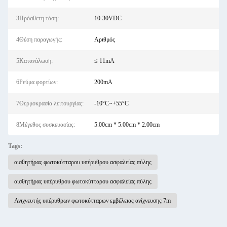
3Πρόσθετη τάση:
10-30VDC
4Θέση παραγωγής:
Αριθμός
5Κατανάλωση:
≤ 11mA
6Ρεύμα φορτίων:
200mA
7Θερμοκρασία λειτουργίας:
-10°C~+55°C
8Μέγεθος συσκευασίας:
5.00cm * 5.00cm * 2.00cm
Tags:
αισθητήρας φωτοκύτταρου υπέρυθρου ασφαλείας πύλης
αισθητήρας υπέρυθρου φωτοκύτταρου ασφαλείας πύλης
Ανιχνευτής υπέρυθρων φωτοκύτταρων εμβέλειας ανίχνευσης 7m