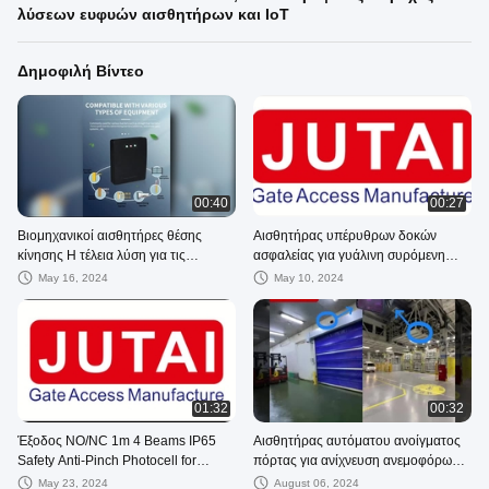
λύσεων ευφυών αισθητήρων και IoT
Δημοφιλή Βίντεο
00:40
00:27
Βιομηχανικοί αισθητήρες θέσης
Αισθητήρας υπέρυθρων δοκών
κίνησης Η τέλεια λύση για τις
ασφαλείας για γυάλινη συρόμενη
ανάγκες αυτοματισμού σας
πόρτα με εμβέλεια ανίχνευσης 10
May 16, 2024
May 10, 2024
μέτρων
01:32
00:32
Έξοδος NO/NC 1m 4 Beams IP65
Αισθητήρας αυτόματου ανοίγματος
Safety Anti-Pinch Photocell for
πόρτας για ανίχνευση ανεμοφόρων
Industrial Door
και πεζών IP65 RVP42-9ME
May 23, 2024
August 06, 2024