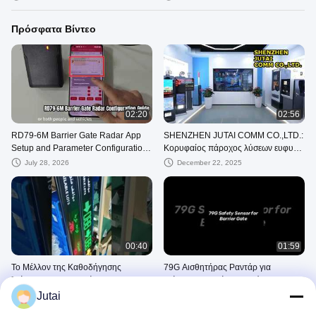
Πρόσφατα Βίντεο
02:20
02:56
RD79-6M Barrier Gate Radar App
SHENZHEN JUTAI COMM CO.,LTD.:
Setup and Parameter Configuration
Κορυφαίος πάροχος λύσεων ευφυών
Guide
αισθητήρων και IoT
July 28, 2026
December 22, 2025
00:40
01:59
Το Μέλλον της Καθοδήγησης
79G Αισθητήρας Ραντάρ για
Στάθμευσης: Μια Οθόνη LED που
Διάκριση Οχημάτων-Πεζών για
Μιλάει Κάθε Γλώσσα
Συστήματα Φραγής και Έξυπνης
Jutai
December 18, 2025
December 17, 2025
Στάθμευσης