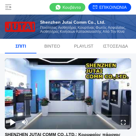
Κουβέντα
ΕΠΙΚΟΙΝΩΝΙΑ
Shenzhen Jutai Comm Co., Ltd.
Ποιότητας Αισθητήρες Κουρτίνας Φωτός Ασφαλείας,
Αισθητήρες Κινήσεων Κατασκευαστής Από Την Κίνα
ΣΠΊΤΙ
ΒΊΝΤΕΟ
PLAYLIST
ΙΣΤΟΣΕΛΊΔΑ
SHENZHEN JUTAI COMM CO.,LTD.: Κορυφαίος πάροχος